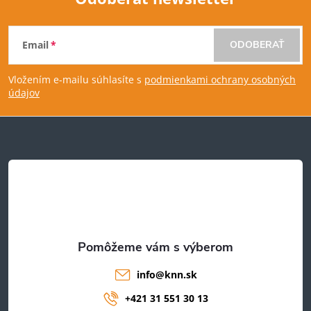
Z
Email
ODOBERAŤ
á
Vložením e-mailu súhlasíte s
podmienkami ochrany osobných
p
údajov
ä
t
i
e
info
@
knn.sk
+421 31 551 30 13