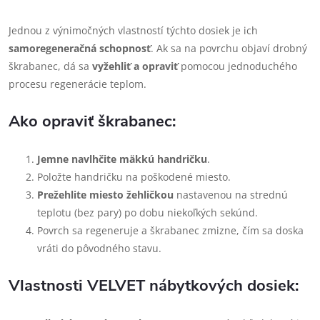
Jednou z výnimočných vlastností týchto dosiek je ich
samoregeneračná schopnosť
. Ak sa na povrchu objaví drobný
škrabanec, dá sa
vyžehliť a opraviť
pomocou jednoduchého
procesu regenerácie teplom.
Ako opraviť škrabanec:
Jemne navlhčite mäkkú handričku
.
Položte handričku na poškodené miesto.
Prežehlite miesto žehličkou
nastavenou na strednú
teplotu (bez pary) po dobu niekoľkých sekúnd.
Povrch sa regeneruje a škrabanec zmizne, čím sa doska
vráti do pôvodného stavu.
Vlastnosti VELVET nábytkových dosiek: