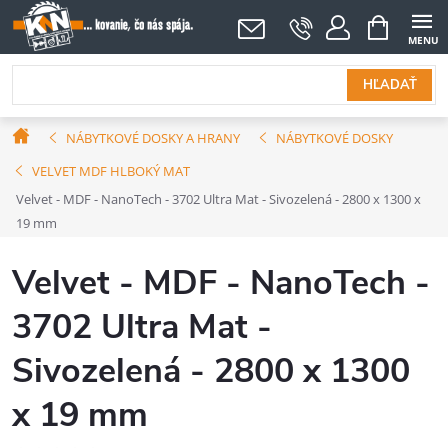
Prejsť
NÁKUPNÝ
KOŠÍK
na
obsah
HĽADAŤ
Domov
NÁBYTKOVÉ DOSKY A HRANY
NÁBYTKOVÉ DOSKY
VELVET MDF HLBOKÝ MAT
Velvet - MDF - NanoTech - 3702 Ultra Mat - Sivozelená - 2800 x 1300 x
19 mm
Velvet - MDF - NanoTech -
3702 Ultra Mat -
Sivozelená - 2800 x 1300
x 19 mm