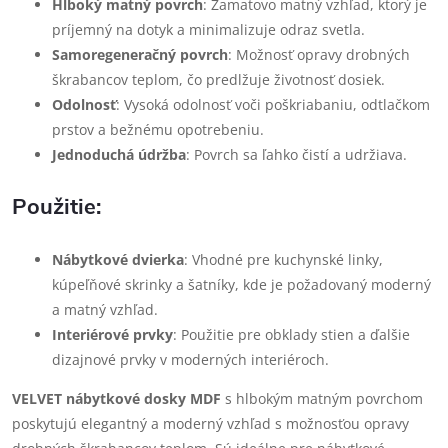
Hlboký matný povrch
: Zamatovo matný vzhľad, ktorý je
príjemný na dotyk a minimalizuje odraz svetla.
Samoregeneračný povrch
: Možnosť opravy drobných
škrabancov teplom, čo predlžuje životnosť dosiek.
Odolnosť
: Vysoká odolnosť voči poškriabaniu, odtlačkom
prstov a bežnému opotrebeniu.
Jednoduchá údržba
: Povrch sa ľahko čistí a udržiava.
Použitie:
Nábytkové dvierka
: Vhodné pre kuchynské linky,
kúpeľňové skrinky a šatníky, kde je požadovaný moderný
a matný vzhľad.
Interiérové prvky
: Použitie pre obklady stien a ďalšie
dizajnové prvky v moderných interiéroch.
VELVET nábytkové dosky MDF
s hlbokým matným povrchom
poskytujú elegantný a moderný vzhľad s možnosťou opravy