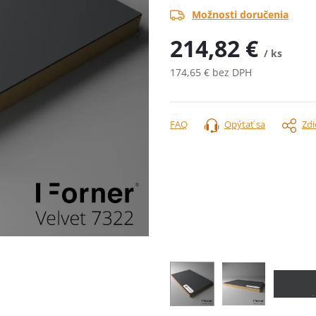
Možnosti doručenia
214,82 €
/ ks
174,65 € bez DPH
Jednotková
cena:
FAQ
Opýtať sa
Zdi