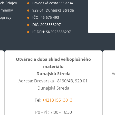
ch údajov
Povodská cesta 5994/3A
dmienky
929 01, Dunajská Streda
opravy
IČO: 46 675 493
DIČ: 2023538297
IČ DPH: SK2023538297
Otváracia doba Sklad veľkoplošného
materiálu
Dunajská Streda
A
Adresa: Drevarska - 8190/4B, 929 01,
Dunajská Streda
Tel:
+421315513013
Po - Pi : 7:00 - 16:30