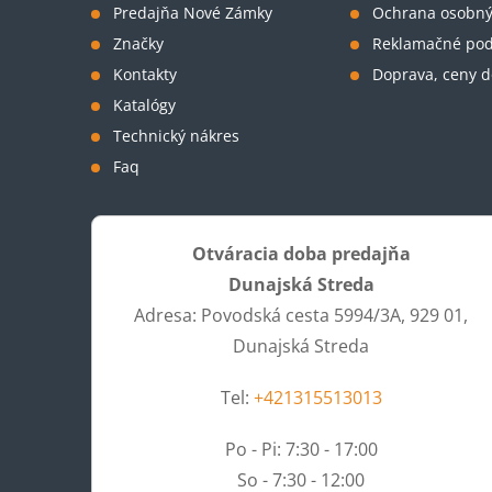
Predajňa Nové Zámky
Ochrana osobný
i
Značky
Reklamačné po
Kontakty
Doprava, ceny d
e
Katalógy
Technický nákres
Faq
Otváracia doba predajňa
Dunajská Streda
Adresa: Povodská cesta 5994/3A, 929 01,
Dunajská Streda
Tel:
+421315513013
Po - Pi: 7:30 - 17:00
So - 7:30 - 12:00