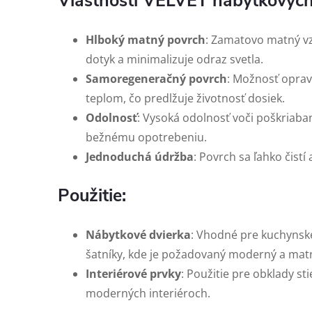
Vlastnosti VELVET nábytkových
Hlboký matný povrch
: Zamatovo matný vz
dotyk a minimalizuje odraz svetla.
Samoregeneračný povrch
: Možnosť opra
teplom, čo predlžuje životnosť dosiek.
Odolnosť
: Vysoká odolnosť voči poškriaba
bežnému opotrebeniu.
Jednoduchá údržba
: Povrch sa ľahko čistí 
Použitie:
Nábytkové dvierka
: Vhodné pre kuchynské
šatníky, kde je požadovaný moderný a matn
Interiérové prvky
: Použitie pre obklady sti
moderných interiéroch.