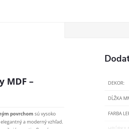
Dodat
y MDF –
DEKOR
:
DĹŽKA M
FARBA LE
tným povrchom
sú vysoko
u elegantný a moderný vzhľad.
HRÚBKA