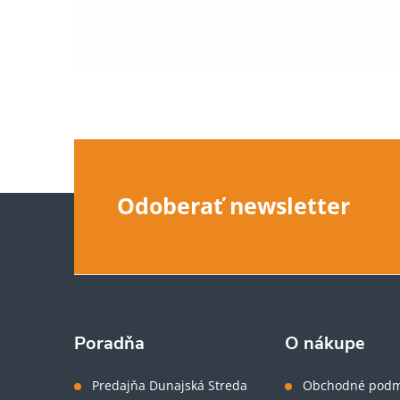
Z
Odoberať newsletter
á
p
ä
Poradňa
O nákupe
t
Predajňa Dunajská Streda
Obchodné podm