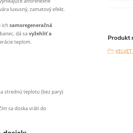
ynikajúce antireflexné
vára luxusný, zamatový efekt.
e ich
samoregeneračná
abanec, dá sa
vyžehliť a
Produkt n
rácie teplom.
VELVET
 strednú teplotu (bez pary)
čím sa doska vráti do