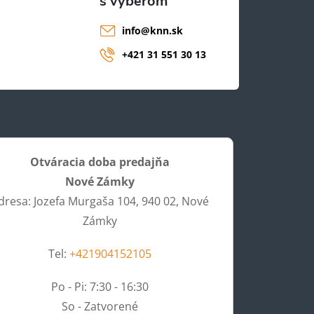
info
@
knn.sk
+421 31 551 30 13
Otváracia doba predajňa
Nové Zámky
dresa: Jozefa Murgaša 104, 940 02, Nové
Zámky
Tel:
+421904152105
Po - Pi: 7:30 - 16:30
So - Zatvorené