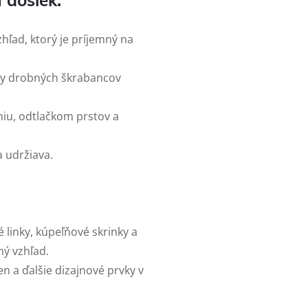
 dosiek:
hľad, ktorý je príjemný na
vy drobných škrabancov
niu, odtlačkom prstov a
a udržiava.
 linky, kúpeľňové skrinky a
ý vzhľad.
en a ďalšie dizajnové prvky v