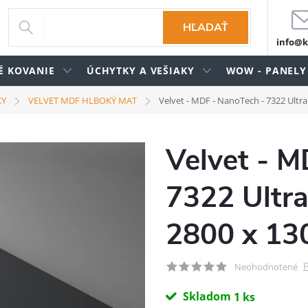
HĽADAŤ
info@k
É KOVANIE
ÚCHYTKY A VEŠIAKY
WOW - PANELY
KY
VELVET MDF HLBOKÝ MAT
Velvet - MDF - NanoTech - 7322 Ultra
Velvet - M
7322 Ultra
2800 x 13
P
Neohodnotené
Skladom
1 ks