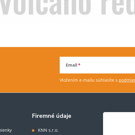
Email
Vložením e-mailu súhlasíte s
podmien
Firemné údaje
ienky
KNN s.r.o.