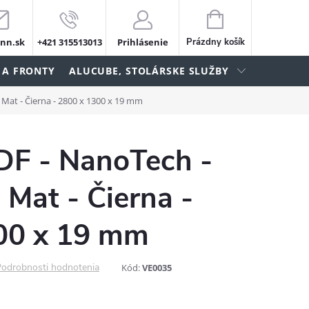
NÁKUPNÝ
KOŠÍK
nn.sk
+421 315513013
Prihlásenie
Prázdny košík
 A FRONTY
ALUCUBE, STOLÁRSKE SLUŽBY
 Mat - Čierna - 2800 x 1300 x 19 mm
DF - NanoTech -
 Mat - Čierna -
00 x 19 mm
odrobnosti hodnotenia
Kód:
VE0035