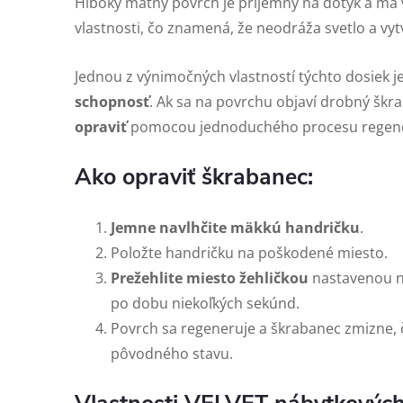
Hlboký matný povrch je príjemný na dotyk a má v
vlastnosti, čo znamená, že neodráža svetlo a vyt
Jednou z výnimočných vlastností týchto dosiek j
schopnosť
. Ak sa na povrchu objaví drobný škr
opraviť
pomocou jednoduchého procesu regene
Ako opraviť škrabanec:
Jemne navlhčite mäkkú handričku
.
Položte handričku na poškodené miesto.
Prežehlite miesto žehličkou
nastavenou na
po dobu niekoľkých sekúnd.
Povrch sa regeneruje a škrabanec zmizne, 
pôvodného stavu.