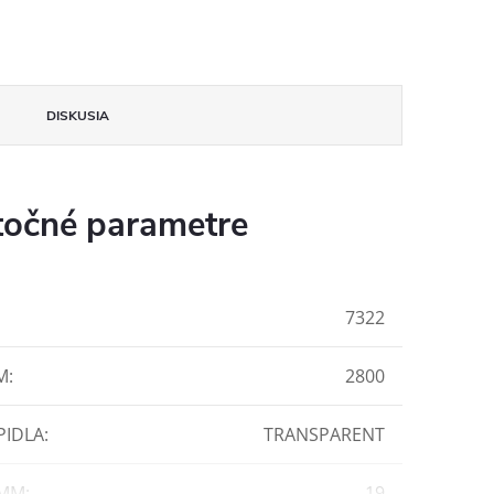
DISKUSIA
očné parametre
7322
M
:
2800
PIDLA
:
TRANSPARENT
 MM
:
19