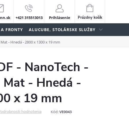
NÁKUPNÝ
KOŠÍK
nn.sk
+421 315513013
Prihlásenie
Prázdny košík
 A FRONTY
ALUCUBE, STOLÁRSKE SLUŽBY
a Mat - Hnedá - 2800 x 1300 x 19 mm
DF - NanoTech -
 Mat - Hnedá -
00 x 19 mm
odrobnosti hodnotenia
Kód:
VE0043