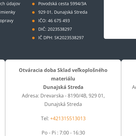
ch údajov
Povodská cesta 5994/3A
dmienky
929 01, Dunajská Streda
opravy
IČO: 46 675 493
DIČ: 2023538297
IČ DPH: SK2023538297
Otváracia doba Sklad veľkoplošného
materiálu
Dunajská Streda
A
Adresa: Drevarska - 8190/4B, 929 01,
Dunajská Streda
Tel:
+421315513013
Po - Pi : 7:00 - 16:30