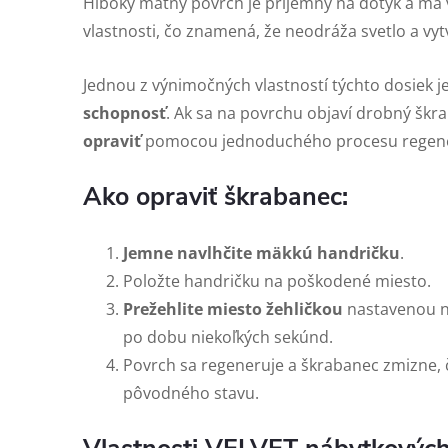
Hlboký matný povrch je príjemný na dotyk a má v
vlastnosti, čo znamená, že neodráža svetlo a vyt
Jednou z výnimočných vlastností týchto dosiek j
schopnosť
. Ak sa na povrchu objaví drobný škr
opraviť
pomocou jednoduchého procesu regene
Ako opraviť škrabanec:
Jemne navlhčite mäkkú handričku
.
Položte handričku na poškodené miesto.
Prežehlite miesto žehličkou
nastavenou na
po dobu niekoľkých sekúnd.
Povrch sa regeneruje a škrabanec zmizne, 
pôvodného stavu.