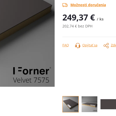
Možnosti doručenia
249,37 €
/ ks
202,74 € bez DPH
Jednotková
cena:
FAQ
Opýtať sa
Zdi