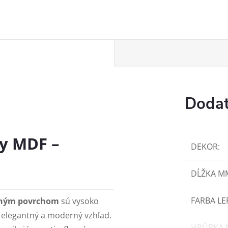
Dodat
y MDF –
DEKOR
:
DĹŽKA M
FARBA LE
tným povrchom
sú vysoko
u elegantný a moderný vzhľad.
HRÚBKA