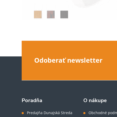
Z
Odoberať newsletter
á
p
ä
Poradňa
O nákupe
t
Predajňa Dunajská Streda
Obchodné podm