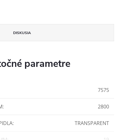
DISKUSIA
očné parametre
7575
M
:
2800
PIDLA
:
TRANSPARENT
 MM
:
19