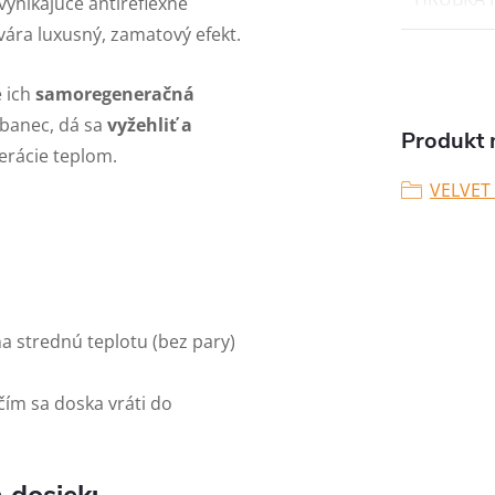
ynikajúce antireflexné
vára luxusný, zamatový efekt.
e ich
samoregeneračná
abanec, dá sa
vyžehliť a
Produkt n
rácie teplom.
VELVET
 strednú teplotu (bez pary)
čím sa doska vráti do