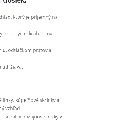
 dosiek:
hľad, ktorý je príjemný na
vy drobných škrabancov
niu, odtlačkom prstov a
a udržiava.
 linky, kúpeľňové skrinky a
ý vzhľad.
en a ďalšie dizajnové prvky v