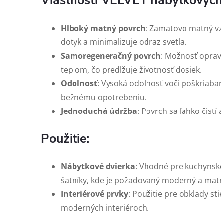
Vlastnosti VELVET nábytkových
Hlboký matný povrch
: Zamatovo matný vz
dotyk a minimalizuje odraz svetla.
Samoregeneračný povrch
: Možnosť opra
teplom, čo predlžuje životnosť dosiek.
Odolnosť
: Vysoká odolnosť voči poškriaba
bežnému opotrebeniu.
Jednoduchá údržba
: Povrch sa ľahko čistí 
Použitie:
Nábytkové dvierka
: Vhodné pre kuchynské
šatníky, kde je požadovaný moderný a matn
Interiérové prvky
: Použitie pre obklady sti
moderných interiéroch.