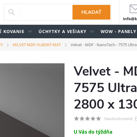
HĽADAŤ
info@k
É KOVANIE
ÚCHYTKY A VEŠIAKY
WOW - PANELY
KY
VELVET MDF HLBOKÝ MAT
Velvet - MDF - NanoTech - 7575 Ultr
Velvet - M
7575 Ultra
2800 x 13
P
Neohodnotené
U Vás do týždňa