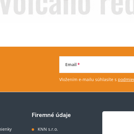
Email
Vložením e-mailu súhlasíte s
podmien
Firemné údaje
ienky
KNN s.r.o.