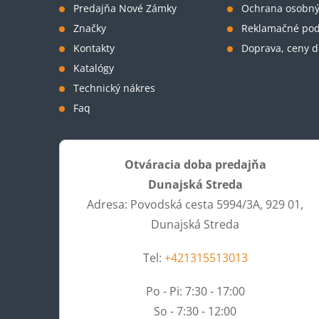
Predajňa Nové Zámky
Ochrana osobný
i
Značky
Reklamačné po
Kontakty
Doprava, ceny d
e
Katalógy
Technický nákres
Faq
Otváracia doba predajňa
Dunajská Streda
Adresa: Povodská cesta 5994/3A, 929 01,
Dunajská Streda
Tel:
+421315513013
Po - Pi: 7:30 - 17:00
So - 7:30 - 12:00