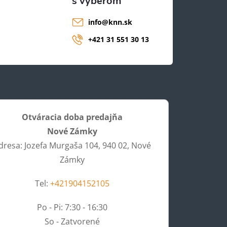
info
@
knn.sk
+421 31 551 30 13
Otváracia doba predajňa
Nové Zámky
dresa: Jozefa Murgaša 104, 940 02, Nové
Zámky
Tel:
+421904152105
Po - Pi: 7:30 - 16:30
So - Zatvorené