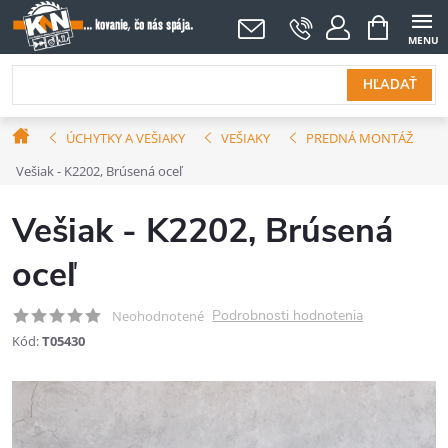
Prejsť
NÁKUPNÝ
KOŠÍK
na
obsah
HĽADAŤ
Domov
ÚCHYTKY A VEŠIAKY
VEŠIAKY
PREDNÁ MONTÁŽ
Vešiak - K2202, Brúsená oceľ
Vešiak - K2202, Brúsená
oceľ
Podrobnosti hodnotenia
Neohodnotené
Kód:
T05430