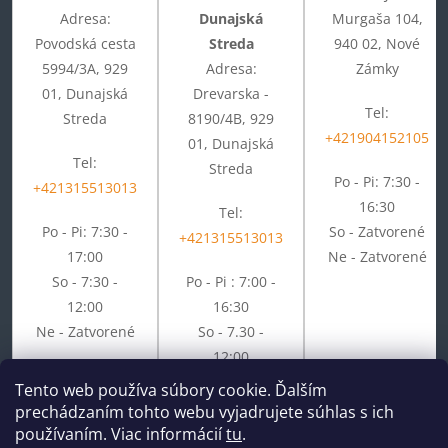
Adresa:
Dunajská
Murgaša 104,
Povodská cesta
Streda
940 02, Nové
5994/3A, 929
Adresa:
Zámky
01, Dunajská
Drevarska -
Tel:
Streda
8190/4B, 929
+421904152105
01, Dunajská
Tel:
Streda
Po - Pi: 7:30 -
+421315513013
16:30
Tel:
Po - Pi: 7:30 -
So - Zatvorené
+421315513013
17:00
Ne - Zatvorené
So - 7:30 -
Po - Pi : 7:00 -
12:00
16:30
Ne - Zatvorené
So - 7.30 -
12:00
Ne - Zatvorené
Tento web používa súbory cookie. Ďalším
prechádzaním tohto webu vyjadrujete súhlas s ich
používaním. Viac informácií
tu
.