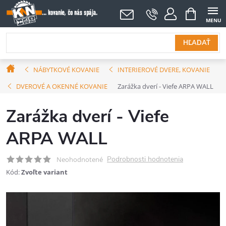
Prejsť
NÁKUPNÝ
KOŠÍK
na
obsah
HĽADAŤ
Domov
NÁBYTKOVÉ KOVANIE
INTERIEROVÉ DVERE, KOVANIE
DVEROVÉ A OKENNÉ KOVANIE
Zarážka dverí - Viefe ARPA WALL
Zarážka dverí - Viefe
ARPA WALL
Podrobnosti hodnotenia
Neohodnotené
Kód:
Zvoľte variant