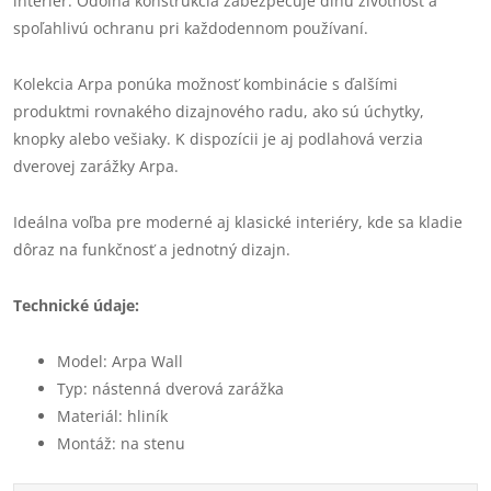
interiér. Odolná konštrukcia zabezpečuje dlhú životnosť a
spoľahlivú ochranu pri každodennom používaní.
Kolekcia Arpa ponúka možnosť kombinácie s ďalšími
produktmi rovnakého dizajnového radu, ako sú úchytky,
knopky alebo vešiaky. K dispozícii je aj podlahová verzia
dverovej zarážky Arpa.
Ideálna voľba pre moderné aj klasické interiéry, kde sa kladie
dôraz na funkčnosť a jednotný dizajn.
Technické údaje:
Model: Arpa Wall
Typ: nástenná dverová zarážka
Materiál: hliník
Montáž: na stenu