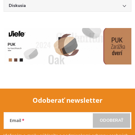
Diskusia
Odoberať newsletter
Z
Email
ODOBERAŤ
á