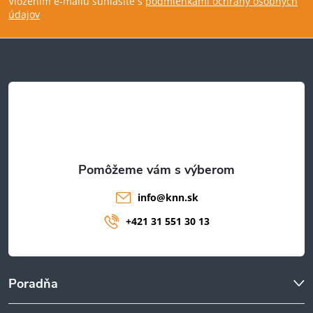
Vložením e-mailu súhlasíte s
podmienkami ochrany osobných
p
údajov
ä
t
i
e
info
@
knn.sk
+421 31 551 30 13
Poradňa