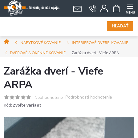
Prejsť
NÁKUPNÝ
KOŠÍK
na
obsah
HĽADAŤ
Domov
NÁBYTKOVÉ KOVANIE
INTERIEROVÉ DVERE, KOVANIE
DVEROVÉ A OKENNÉ KOVANIE
Zarážka dverí - Viefe ARPA
Zarážka dverí - Viefe
ARPA
Podrobnosti hodnotenia
Neohodnotené
Kód:
Zvoľte variant