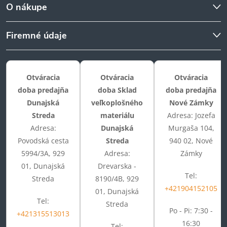
O nákupe
Firemné údaje
Otváracia
Otváracia
Otváracia
doba predajňa
doba Sklad
doba predajňa
Dunajská
veľkoplošného
Nové Zámky
Streda
materiálu
Adresa: Jozefa
Adresa:
Dunajská
Murgaša 104,
Povodská cesta
Streda
940 02, Nové
5994/3A, 929
Adresa:
Zámky
01, Dunajská
Drevarska -
Tel:
Streda
8190/4B, 929
+421904152105
01, Dunajská
Tel:
Streda
Po - Pi: 7:30 -
+421315513013
16:30
Tel: