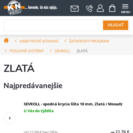
Prejsť
NÁKUPNÝ
KOŠÍK
na
obsah
HĽADAŤ
Domov
NÁBYTKOVÉ KOVANIE
ŠATNÍKOVÝ PROGRAM
POSUVNÉ SYSTÉMY
SEVROLL
ZLATÁ
ZLATÁ
Najpredávanejšie
SEVROLL - spodná krycia lišta 10 mm, Zlatá / Mosadz
U Vás do týždňa
od 17,69 € bez DPH
21,76 €
od