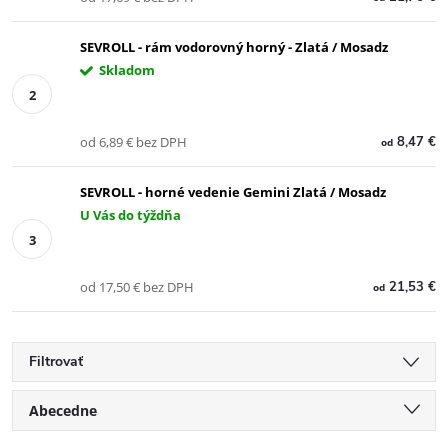
SEVROLL - rám vodorovný horný - Zlatá / Mosadz
Skladom
od 6,89 € bez DPH
8,47 €
od
SEVROLL - horné vedenie Gemini Zlatá / Mosadz
U Vás do týždňa
od 17,50 € bez DPH
21,53 €
od
Filtrovať
R
Abecedne