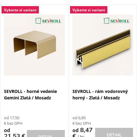
a
Najlacnejšie
V
Vyberte si variant
Vyberte si variant
Najdrahšie
d
ý
Najpredávanejšie
e
p
n
i
i
s
e
p
SEVROLL - horné vedenie
SEVROLL - rám vodorovný
p
Gemini Zlatá / Mosadz
horný - Zlatá / Mosadz
r
r
o
od 17,50
od 6,89
o
€ bez DPH
€ bez DPH
d
8,47
od
od
21,53 €
€
DETAIL
/ ks