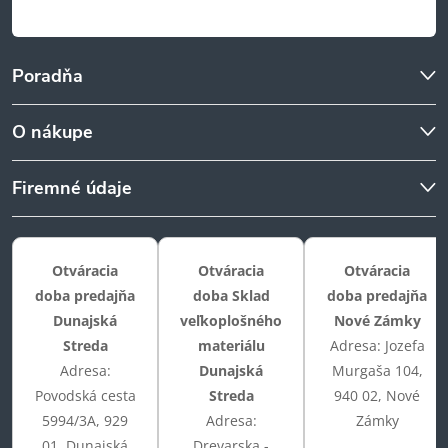
s
u
Poradňa
O nákupe
Firemné údaje
Otváracia
Otváracia
Otváracia
doba predajňa
doba Sklad
doba predajňa
Dunajská
veľkoplošného
Nové Zámky
Streda
materiálu
Adresa: Jozefa
Adresa:
Dunajská
Murgaša 104,
Povodská cesta
Streda
940 02, Nové
5994/3A, 929
Adresa:
Zámky
01, Dunajská
Drevarska -