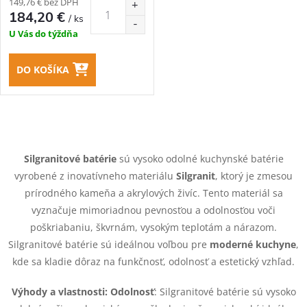
149,76 € bez DPH
184,20 €
/ ks
U Vás do týždňa
DO KOŠÍKA
O
v
Silgranitové batérie
sú vysoko odolné kuchynské batérie
vyrobené z inovatívneho materiálu
Silgranit
, ktorý je zmesou
l
prírodného kameňa a akrylových živíc. Tento materiál sa
á
vyznačuje mimoriadnou pevnosťou a odolnosťou voči
poškriabaniu, škvrnám, vysokým teplotám a nárazom.
d
Silgranitové batérie sú ideálnou voľbou pre
moderné kuchyne
,
kde sa kladie dôraz na funkčnosť, odolnosť a estetický vzhľad.
a
Výhody a vlastnosti: Odolnosť
:
Silgranitové batérie sú vysoko
c