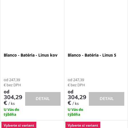
Blanco - Batéria - Linus kov
Blanco - Batéria - Linus S
od 247,39
od 247,39
€ bez DPH
€ bez DPH
od
od
304,29
304,29
DETAIL
DETAIL
€
€
/ ks
/ ks
U Vás do
U Vás do
týždňa
týždňa
Vyberte si variant
Vyberte si variant