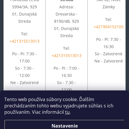
5994/3A, 929
Adresa:
Zámky
01, Dunajská
Drevarska -
Tel:
Streda
8190/4B, 929
+421904152105
01, Dunajská
Tel:
Streda
Po - Pi: 7:30 -
+421315513013
16:30
Tel:
Po - Pi: 7:30 -
So - Zatvorené
+421315513013
17:00
Ne - Zatvorené
So - 7:30 -
Po - Pi : 7:00 -
12:00
16:30
Ne - Zatvorené
So - 7.30 -
12:00
Ne - Zatvorené
Tento web používa súbory cookie. Ďalším
prechádzaním tohto webu vyjadrujete súhlas s ich
používaním. Viac informácií
tu
.
Nastavenie