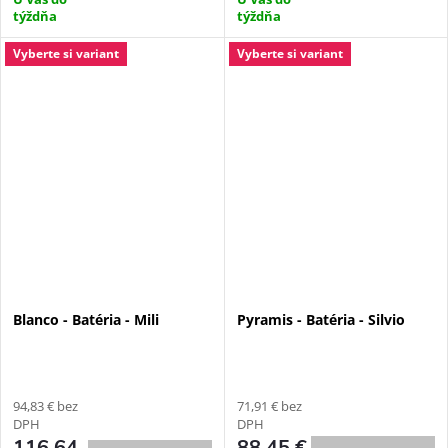
týždňa
týždňa
Vyberte si variant
Vyberte si variant
Blanco - Batéria - Mili
Pyramis - Batéria - Silvio
94,83 € bez
71,91 € bez
DPH
DPH
116,64
88,45 €