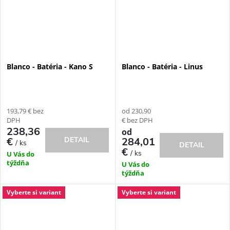
Blanco - Batéria - Kano S
Blanco - Batéria - Linus
193,79 € bez
od 230,90
DPH
€ bez DPH
238,36
od
DETAIL
€
284,01
/ ks
DETAIL
€
/ ks
U Vás do
týždňa
U Vás do
týždňa
Vyberte si variant
Vyberte si variant