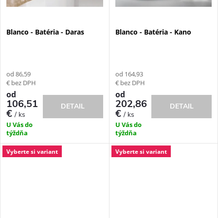
Blanco - Batéria - Daras
Blanco - Batéria - Kano
od 86,59
od 164,93
€ bez DPH
€ bez DPH
od
od
106,51
202,86
DETAIL
DETAIL
€
€
/ ks
/ ks
U Vás do
U Vás do
týždňa
týždňa
Vyberte si variant
Vyberte si variant