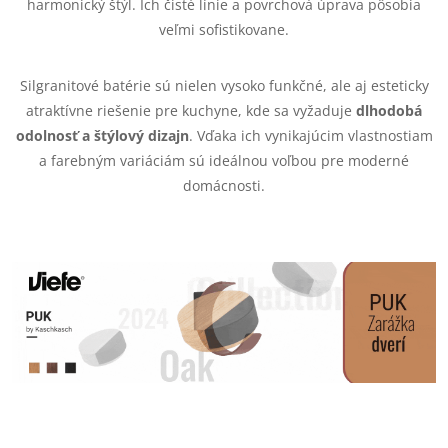
harmonický štýl. Ich čisté línie a povrchová úprava pôsobia
s
veľmi sofistikovane.
u
Silgranitové batérie sú nielen vysoko funkčné, ale aj esteticky
atraktívne riešenie pre kuchyne, kde sa vyžaduje
dlhodobá
odolnosť a štýlový dizajn
. Vďaka ich vynikajúcim vlastnostiam
a farebným variáciám sú ideálnou voľbou pre moderné
domácnosti.