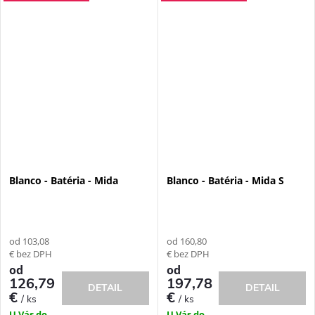
Blanco - Batéria - Mida
Blanco - Batéria - Mida S
od 103,08
od 160,80
€ bez DPH
€ bez DPH
od
od
126,79
197,78
DETAIL
DETAIL
€
€
/ ks
/ ks
U Vás do
U Vás do