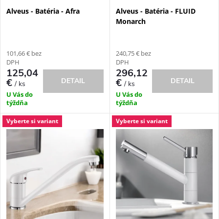
p
Alveus - Batéria - Afra
Alveus - Batéria - FLUID
p
Monarch
r
r
o
101,66 € bez
240,75 € bez
o
DPH
DPH
d
125,04
296,12
DETAIL
DETAIL
€
€
/ ks
/ ks
d
U Vás do
U Vás do
u
týždňa
týždňa
u
k
Vyberte si variant
Vyberte si variant
k
t
t
o
o
v
v