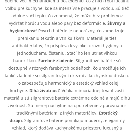
odolné voči mechanickému poškodeniu, čo z nich robí ideálnu
i
voľbu pre kuchyne, kde sa intenzívne pracuje s vodou. Sú tiež
odolné voči teplu, čo znamená, že môžu bez problémov
e
vydržať horúcu vodu alebo pary bez deformácie.
Škvrny a
p
hygienickosť
:
Povrch batérie je neporézny, čo zamedzuje
prenikaniu tekutín a vzniku škvŕn. Materiál je tiež
r
antibakteriálny, čo prispieva k vysokej úrovni hygieny a
jednoduchému čisteniu. Stačí ho len utrieť vlhkou
v
handričkou.
Farebné zladenie
:
Silgranitové batérie sú
k
dostupné v rôznych farebných odtieňoch, čo umožňuje ich
ľahké zladenie so silgranitovými drezmi a kuchynskou doskou.
y
To zabezpečuje harmonický a estetický vzhľad celej
v
kuchyne.
Dlhá životnosť
:
Vďaka mimoriadnej trvanlivosti
materiálu sú silgranitové batérie extrémne odolné a majú dlhú
ý
životnosť. Sú menej náchylné na opotrebenie v porovnaní s
tradičnými batériami z iných materiálov.
Estetický
p
dizajn
:
Silgranitové batérie ponúkajú moderný, elegantný
i
vzhľad, ktorý dodáva kuchynskému priestoru luxusný a