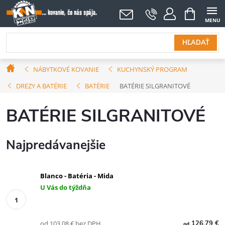
Prejsť
NÁKUPNÝ
KOŠÍK
na
obsah
HĽADAŤ
Domov
NÁBYTKOVÉ KOVANIE
KUCHYNSKÝ PROGRAM
DREZY A BATÉRIE
BATÉRIE
BATÉRIE SILGRANITOVÉ
BATÉRIE SILGRANITOVÉ
Najpredávanejšie
Blanco - Batéria - Mida
U Vás do týždňa
od 103,08 € bez DPH
126,79 €
od