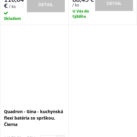
DETAIL
€
DETAIL
/ ks
/ ks
U Vás do
týždňa
Skladom
Quadron - Gina - kuchynská
flexi batéria so sprškou,
Čierna