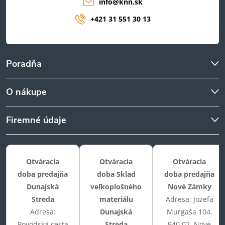
info
@
knn.sk
+421 31 551 30 13
Poradňa
O nákupe
Firemné údaje
Otváracia
Otváracia
Otváracia
doba predajňa
doba Sklad
doba predajňa
Dunajská
veľkoplošného
Nové Zámky
Streda
materiálu
Adresa: Jozefa
Adresa:
Dunajská
Murgaša 104,
Povodská cesta
Streda
940 02, Nové