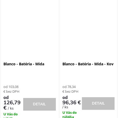
Blanco - Batéria - Mida
Blanco - Batéria - Mida - Kov
od 103,08
od 78,34
€ bez DPH
€ bez DPH
od
od
126,79
96,36 €
DETAIL
DETAIL
€
/ ks
/ ks
U Vás do
U Vás do
týždňa