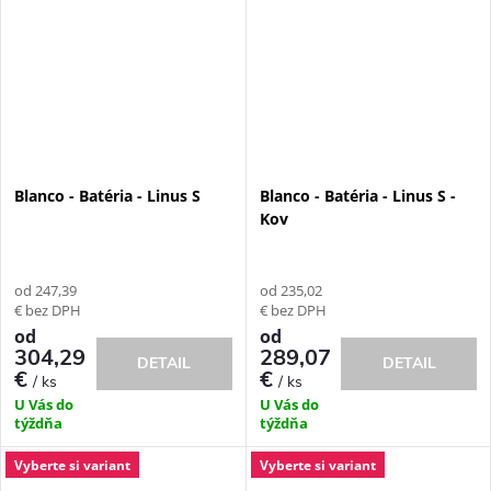
Blanco - Batéria - Linus S
Blanco - Batéria - Linus S -
Kov
od 247,39
od 235,02
€ bez DPH
€ bez DPH
od
od
304,29
289,07
DETAIL
DETAIL
€
€
/ ks
/ ks
U Vás do
U Vás do
týždňa
týždňa
Vyberte si variant
Vyberte si variant