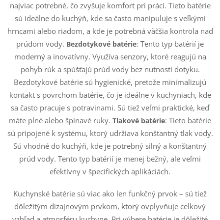
u
najviac potrebné, čo zvyšuje komfort pri práci. Tieto batérie
sú ideálne do kuchýň, kde sa často manipuluje s veľkými
hrncami alebo riadom, a kde je potrebná väčšia kontrola nad
prúdom vody.
:
Tento typ batérií je
Bezdotykové batérie
moderný a inovatívny. Využíva senzory, ktoré reagujú na
pohyb rúk a spúšťajú prúd vody bez nutnosti dotyku.
Bezdotykové batérie sú hygienické, pretože minimalizujú
kontakt s povrchom batérie, čo je ideálne v kuchyniach, kde
sa často pracuje s potravinami. Sú tiež veľmi praktické, keď
máte plné alebo špinavé ruky.
:
Tieto batérie
Tlakové batérie
sú pripojené k systému, ktorý udržiava konštantný tlak vody.
Sú vhodné do kuchýň, kde je potrebný silný a konštantný
prúd vody. Tento typ batérií je menej bežný, ale veľmi
efektívny v špecifických aplikáciách.
Kuchynské batérie sú viac ako len funkčný prvok – sú tiež
dôležitým dizajnovým prvkom, ktorý ovplyvňuje celkový
vzhľad a atmosféru kuchyne. Pri výbere batérie je dôležité