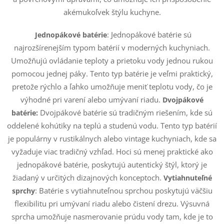
a
e
akémukoľvek štýlu kuchyne.
n
p
i
:
Jednopákové batérie sú
Jednopákové batérie
e
r
najrozšírenejším typom batérií v moderných kuchyniach.
Umožňujú ovládanie teploty a prietoku vody jednou rukou
v
pomocou jednej páky. Tento typ batérie je veľmi praktický,
k
pretože rýchlo a ľahko umožňuje meniť teplotu vody, čo je
výhodné pri varení alebo umývaní riadu.
Dvojpákové
y
Dvojpákové batérie sú tradičným riešením, kde sú
batérie:
v
oddelené kohútiky na teplú a studenú vodu. Tento typ batérií
je populárny v rustikálnych alebo vintage kuchyniach, kde sa
ý
vyžaduje viac tradičný vzhľad. Hoci sú menej praktické ako
p
jednopákové batérie, poskytujú autentický štýl, ktorý je
žiadaný v určitých dizajnových konceptoch.
Vytiahnuteľné
i
:
Batérie s vytiahnuteľnou sprchou poskytujú väčšiu
sprchy
s
flexibilitu pri umývaní riadu alebo čistení drezu. Výsuvná
sprcha umožňuje nasmerovanie prúdu vody tam, kde je to