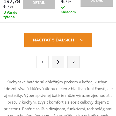
197,78
€
DETAIL
/ ks
DETAIL
€
/ ks
Skladom
U Vás do
týždňa
O
NAČÍTAŤ 5 ĎALŠÍCH
v
l
S
1
2
t
á
r
d
á
Kuchynské batérie sú dôležitým prvkom v každej kuchyni,
a
n
kde zohrávajú kľúčovú úlohu nielen z hľadiska funkčnosti, ale
k
aj estetiky. Výber správnej batérie môže výrazne zjednodušiť
c
o
prácu v kuchyni, zvýšiť komfort a zlepšiť celkový dojem z
i
v
priestoru. Batérie sa líšia dizajnom, funkciami, technológiami
a povrchovými úpravami, čo umožňuje ich prispôsobenie