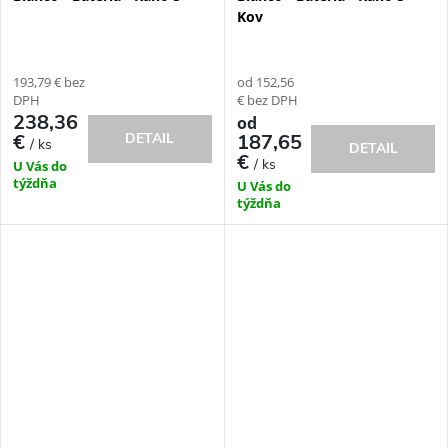
Kov
193,79 € bez
od 152,56
DPH
€ bez DPH
238,36
od
DETAIL
€
187,65
/ ks
DETAIL
€
/ ks
U Vás do
týždňa
U Vás do
týždňa