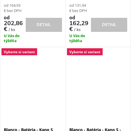
od 164,93
od 131,94
€ bez DPH
€ bez DPH
od
od
202,86
162,29
DETAIL
DETAIL
€
€
/ ks
/ ks
U Vás do
U Vás do
týždňa
týždňa
Vyberte si variant
Vyberte si variant
Blanco - Batéria - Kano S
Blanco - Batéria - Kano S -