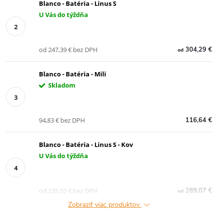
Blanco - Batéria - Linus S
U Vás do týždňa
od 247,39 € bez DPH
304,29 €
od
Blanco - Batéria - Mili
Skladom
94,83 € bez DPH
116,64 €
Blanco - Batéria - Linus S - Kov
U Vás do týždňa
od 235,02 € bez DPH
289,07 €
od
Zobraziť viac produktov