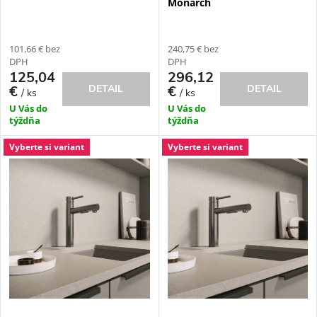
Monarch
r
r
o
101,66 € bez
240,75 € bez
o
DPH
DPH
d
125,04
296,12
DETAIL
DETAIL
€
€
/ ks
/ ks
d
U Vás do
U Vás do
u
týždňa
týždňa
u
k
Vyberte si variant
Vyberte si variant
k
t
t
o
o
v
v