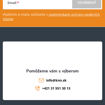
Email
ODOBERAŤ
á
Vložením e-mailu súhlasíte s
podmienkami ochrany osobných
p
údajov
ä
t
i
e
info
@
knn.sk
+421 31 551 30 13