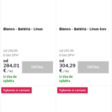
Blanco - Batéria - Linus
Blanco - Batéria - Linus kov
od 230,90
od 247,39
€ bez DPH
€ bez DPH
od
od
284,01
304,29
DETAIL
DETAIL
€
€
/ ks
/ ks
U Vás do
U Vás do
týždňa
týždňa
Vyberte si variant
Vyberte si variant