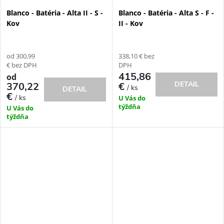
Blanco - Batéria - Alta II - S -
Blanco - Batéria - Alta S - F -
Kov
II - Kov
od 300,99
338,10 € bez
€ bez DPH
DPH
415,86
od
DETAIL
370,22
€
/ ks
DETAIL
€
/ ks
U Vás do
týždňa
U Vás do
týždňa