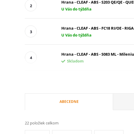
Hrana - CLEAF - ABS - S203 QE/QE - QUE
U Vás do týždňa
Hrana - CLEAF - ABS - FC18 RI/OE - RIGA
U Vás do týždňa
Hrana - CLEAF - ABS - S083 ML - Milen
Skladom
R
ABECEDNE
a
22
položiek celkom
d