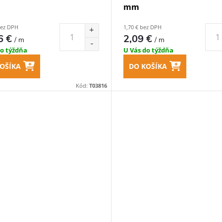
mm
bez DPH
1,70 € bez DPH
6 €
2,09 €
/ m
/ m
do týždňa
U Vás do týždňa
OŠÍKA
DO KOŠÍKA
Kód:
T03816