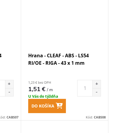
4
Hrana - CLEAF - ABS - LS54
RI/OE - RIGA - 43 x 1 mm
1,23 € bez DPH
1,51 €
/ m
U Vás do týždňa
DO KOŠÍKA
Kód:
CABS07
Kód:
CABS08