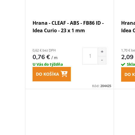
Hrana - CLEAF - ABS - FB86 ID -
Hrana 
Idea Curio - 23 x 1 mm
Idea 
0,62 € bez DPH
1,70 € b
0,76 €
2,09
/ m
U Vás do týždňa
Skl
DO KOŠÍKA
DO K
Kód:
204425