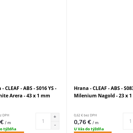
- CLEAF - ABS - S016 YS -
Hrana - CLEAF - ABS - S08
ite Arera - 43 x 1 mm
Milenium Nagold - 23 x 
ez DPH
0,62 € bez DPH
 €
0,76 €
/ m
/ m
do týždňa
U Vás do týždňa