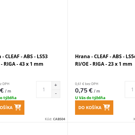
 - CLEAF - ABS - LS53
Hrana - CLEAF - ABS - LS5
 - RIGA - 43 x 1 mm
RI/OE - RIGA - 23 x 1 mm
ez DPH
0,61 € bez DPH
 €
0,75 €
/ m
/ m
do týždňa
U Vás do týždňa
OŠÍKA
DO KOŠÍKA
Kód:
CABS04