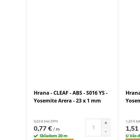
Hrana - CLEAF - ABS - S016 YS -
Hrana 
Yosemite Arera - 23 x 1 mm
Yosem
0,63 € bez DPH
1,23 € b
0,77 €
1,51
/ m
Skladom
20 m
U Vás 