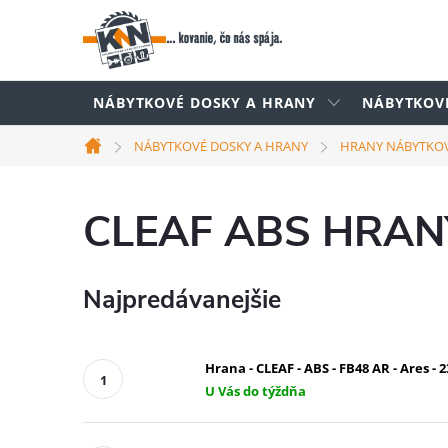
Prejsť
na
obsah
NÁBYTKOVÉ DOSKY A HRANY
NÁBYTKOV
NÁBYTKOVÉ DOSKY A HRANY
HRANY NÁBYTKO
Domov
CLEAF ABS HRAN
Najpredávanejšie
Hrana - CLEAF - ABS - FB48 AR - Ares - 
U Vás do týždňa