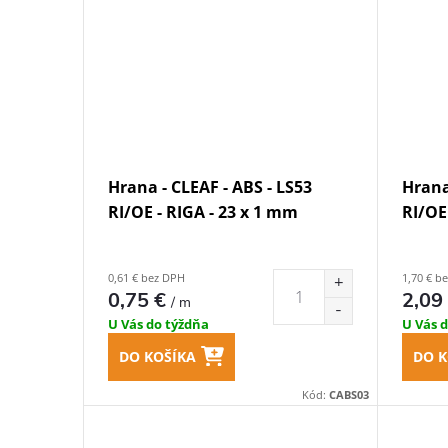
Hrana - CLEAF - ABS - LS53
Hrana
RI/OE - RIGA - 23 x 1 mm
RI/OE
0,61 € bez DPH
1,70 € b
0,75 €
2,09
/ m
U Vás do týždňa
U Vás 
DO KOŠÍKA
DO K
Kód:
CABS03