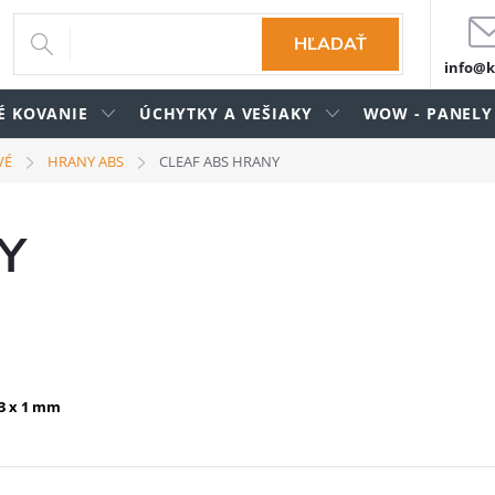
HĽADAŤ
info@k
É KOVANIE
ÚCHYTKY A VEŠIAKY
WOW - PANELY
VÉ
HRANY ABS
CLEAF ABS HRANY
Y
23 x 1 mm