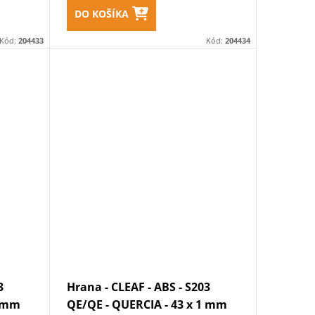
DO KOŠÍKA
Kód:
204433
Kód:
204434
3
Hrana - CLEAF - ABS - S203
1 mm
QE/QE - QUERCIA - 43 x 1 mm