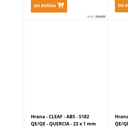
DO K
DO KOŠÍKA
Kód:
204449
Hrana - CLEAF - ABS - S182
Hrana
QE/QE - QUERCIA - 23 x 1 mm
QE/QE