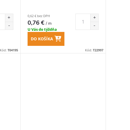
0,62 € bez DPH
0,76 €
/ m
U Vás do týždňa
DO KOŠÍKA
Kód:
T04195
Kód:
T22997