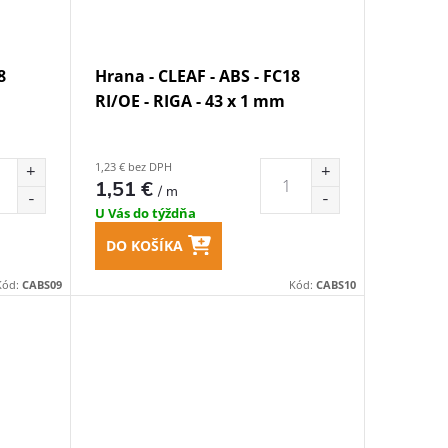
8
Hrana - CLEAF - ABS - FC18
RI/OE - RIGA - 43 x 1 mm
1,23 € bez DPH
1,51 €
/ m
U Vás do týždňa
DO KOŠÍKA
Kód:
CABS09
Kód:
CABS10