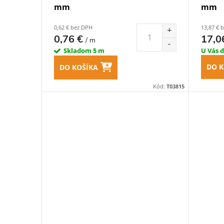
mm
mm
k
d
0,62 € bez DPH
13,87 € 
t
0,76 €
17,0
/ m
u
Skladom
5 m
U Vás 
o
k
DO K
DO KOŠÍKA
v
Kód:
T03815
t
o
v