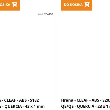
OŠÍKA
DO KOŠÍKA
Kód:
204450
 - CLEAF - ABS - S182
Hrana - CLEAF - ABS - S20
 - QUERCIA - 43 x 1 mm
QE/QE - QUERCIA - 23 x 