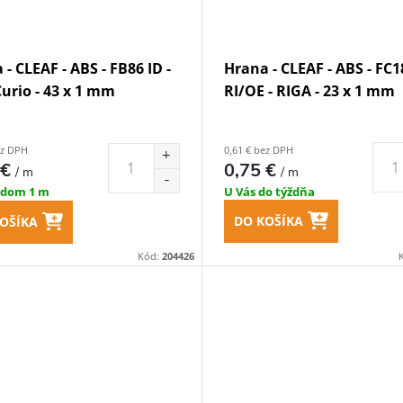
- CLEAF - ABS - FB86 ID -
Hrana - CLEAF - ABS - FC1
Curio - 43 x 1 mm
RI/OE - RIGA - 23 x 1 mm
ez DPH
0,61 € bez DPH
 €
0,75 €
/ m
/ m
adom
1 m
U Vás do týždňa
DO KOŠÍKA
OŠÍKA
Kód:
204426