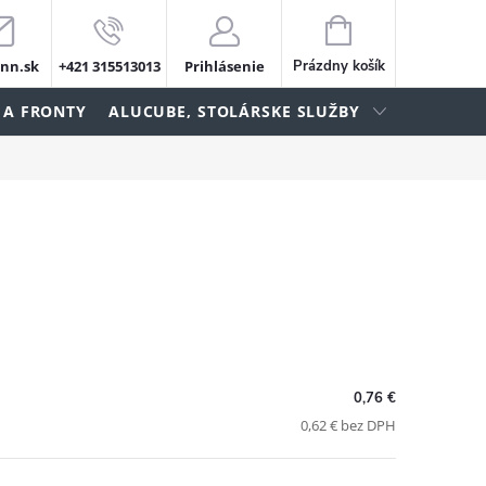
NÁKUPNÝ
KOŠÍK
nn.sk
+421 315513013
Prihlásenie
Prázdny košík
 A FRONTY
ALUCUBE, STOLÁRSKE SLUŽBY
0,76 €
0,62 € bez DPH