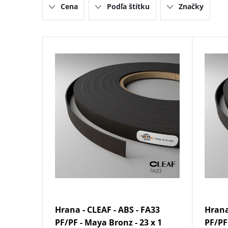
Cena
Podľa štítku
Značky
e
n
V
i
ý
e
p
p
i
r
s
o
p
d
r
Hrana - CLEAF - ABS - FA33
Hrana
u
o
PF/PF - Maya Bronz - 23 x 1
PF/PF