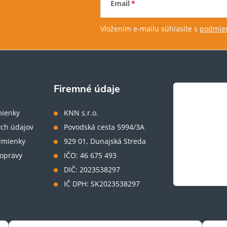
Email
Vložením e-mailu súhlasíte s
podmien
Firemné údaje
ienky
KNN s.r.o.
ch údajov
Povodská cesta 5994/3A
dmienky
929 01, Dunajská Streda
opravy
IČO: 46 675 493
DIČ: 2023538297
IČ DPH: SK2023538297