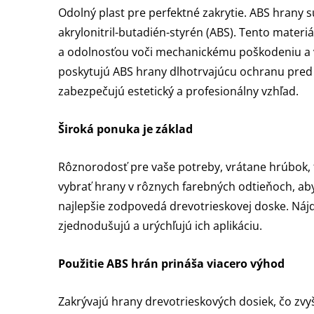
Odolný plast pre perfektné zakrytie. ABS hrany 
akrylonitril-butadién-styrén (ABS). Tento mater
a odolnosťou voči mechanickému poškodeniu a 
poskytujú ABS hrany dlhotrvajúcu ochranu pre
zabezpečujú estetický a profesionálny vzhľad.
Široká ponuka je základ
Rôznorodosť pre vaše potreby, vrátane hrúbok, f
vybrať hrany v rôznych farebných odtieňoch, aby s
najlepšie zodpovedá drevotrieskovej doske. Nájd
zjednodušujú a urýchľujú ich aplikáciu.
Použitie ABS hrán prináša viacero výhod
Zakrývajú hrany drevotrieskových dosiek, čo zvy