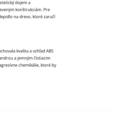
estetický dojem a
reveným konštrukciám. Pre
epidlo na drevo, ktoré zaručí
chovala kvalita a vzhľad ABS
handrou a jemným čistiacim
agresívne chemikálie, ktoré by