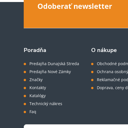
Z
Odoberať newsletter
á
p
ä
Poradňa
O nákupe
t
Predajňa Dunajská Streda
Obchodné podm
Predajňa Nové Zámky
Ochrana osobný
i
Značky
Reklamačné po
Kontakty
Doprava, ceny d
e
Katalógy
Technický nákres
Faq