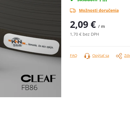
Možnosti doručenia
2,09 €
/ m
1,70 € bez DPH
Jednotková
cena:
FAQ
Opýtať sa
Zdi