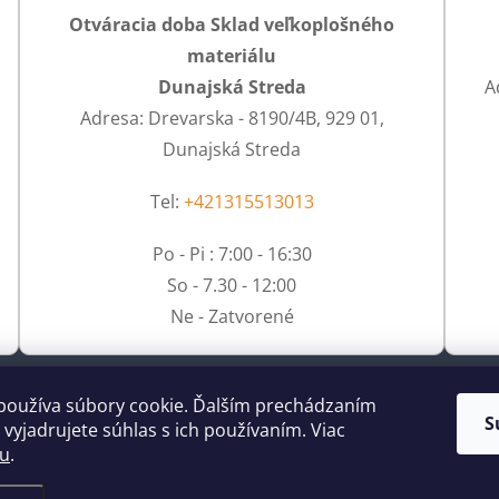
Otváracia doba Sklad veľkoplošného
materiálu
Dunajská Streda
A
Adresa: Drevarska - 8190/4B, 929 01,
Dunajská Streda
Tel:
+421315513013
Po - Pi : 7:00 - 16:30
So - 7.30 - 12:00
Ne - Zatvorené
používa súbory cookie. Ďalším prechádzaním
S
vyjadrujete súhlas s ich používaním. Viac
tu
.