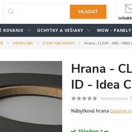
HĽADAŤ
info@k
É KOVANIE
ÚCHYTKY A VEŠIAKY
WOW - PANELY
VÉ
HRANY ABS
CLEAF ABS HRANY
Hrana - CLEAF - ABS - FB86 I
Hrana - C
ID - Idea 
P
Neohodnotené
Nábytková hrana
Detailné i
Skladom
1 m