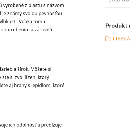
sú vyrobené z plastu s názvom
iál je známy svojou pevnosťou
vlhkosti. Vďaka tomu
Produkt n
d opotrebením a zároveň
CLEAF 
arieb a šírok. Môžete si
te si zvolili ten, ktorý
ete aj hrany s lepidlom, ktoré
šuje ich odolnosť a predlžuje