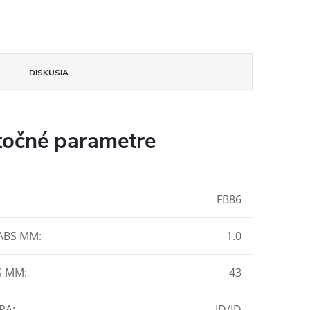
DISKUSIA
očné parametre
FB86
ABS MM
:
1.0
S MM
:
43
RA
:
ID/ID