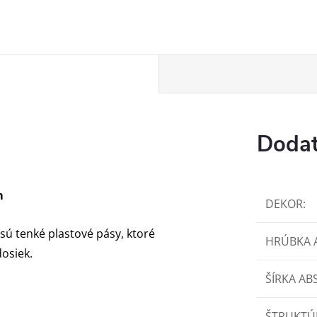
Dodat
m
DEKOR
:
sú tenké plastové pásy, ktoré
HRÚBKA 
dosiek.
ŠÍRKA AB
ŠTRUKTÚ