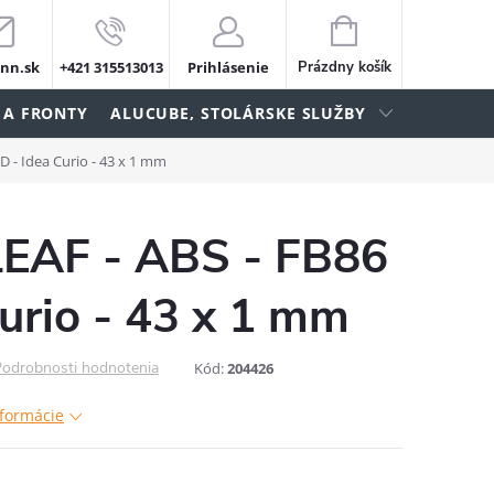
NÁKUPNÝ
KOŠÍK
nn.sk
+421 315513013
Prihlásenie
Prázdny košík
 A FRONTY
ALUCUBE, STOLÁRSKE SLUŽBY
D - Idea Curio - 43 x 1 mm
LEAF - ABS - FB86
Curio - 43 x 1 mm
odrobnosti hodnotenia
Kód:
204426
nformácie