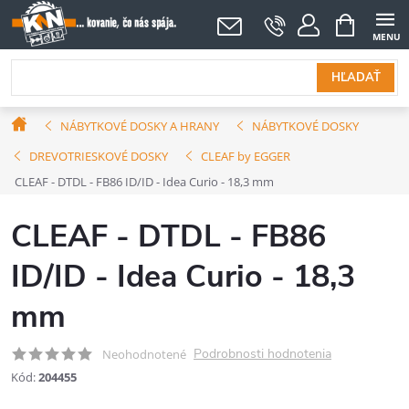
Prejsť
NÁKUPNÝ
KOŠÍK
na
obsah
HĽADAŤ
Domov
NÁBYTKOVÉ DOSKY A HRANY
NÁBYTKOVÉ DOSKY
DREVOTRIESKOVÉ DOSKY
CLEAF by EGGER
CLEAF - DTDL - FB86 ID/ID - Idea Curio - 18,3 mm
CLEAF - DTDL - FB86
ID/ID - Idea Curio - 18,3
mm
Podrobnosti hodnotenia
Neohodnotené
Kód:
204455