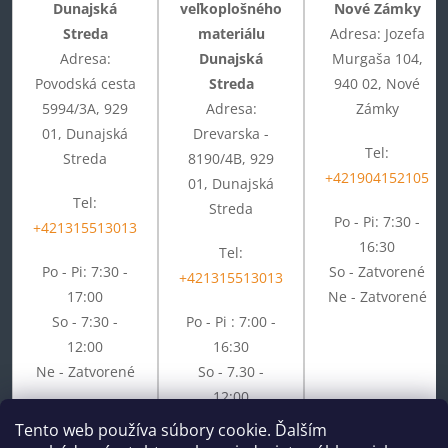
Dunajská
veľkoplošného
Nové Zámky
Streda
materiálu
Adresa: Jozefa
Adresa:
Dunajská
Murgaša 104,
Povodská cesta
Streda
940 02, Nové
5994/3A, 929
Adresa:
Zámky
01, Dunajská
Drevarska -
Tel:
Streda
8190/4B, 929
+421904152105
01, Dunajská
Tel:
Streda
Po - Pi: 7:30 -
+421315513013
16:30
Tel:
Po - Pi: 7:30 -
So - Zatvorené
+421315513013
17:00
Ne - Zatvorené
So - 7:30 -
Po - Pi : 7:00 -
12:00
16:30
Ne - Zatvorené
So - 7.30 -
12:00
Ne - Zatvorené
Tento web používa súbory cookie. Ďalším