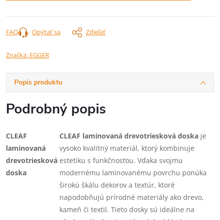
FAQ
Opýtať sa
Zdieľať
Značka:
EGGER
Popis produktu
Podrobný popis
CLEAF
CLEAF laminovaná drevotriesková doska
je
laminovaná
vysoko kvalitný materiál, ktorý kombinuje
drevotriesková
estetiku s funkčnosťou. Vďaka svojmu
doska
modernému laminovanému povrchu ponúka
širokú škálu dekorov a textúr, ktoré
napodobňujú prírodné materiály ako drevo,
kameň či textil. Tieto dosky sú ideálne na