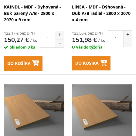
p
KAINDL - MDF - Dyhovaná -
LINEA - MDF - Dýhovaná -
p
Buk parený A/B - 2800 x
Dub A/B radial - 2800 x 2070
r
2070 x 9 mm
x 4 mm
r
o
122,17 € bez DPH
123,56 € bez DPH
o
150,27 €
151,98 €
/ ks
/ ks
d
Skladom
3 ks
U Vás do týždňa
d
u
DO KOŠÍKA
DO KOŠÍKA
u
k
k
t
t
o
o
v
v