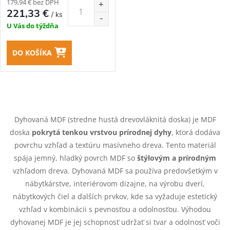
179,94 € bez DPH
221,33 €
/ ks
U Vás do týždňa
DO KOŠÍKA
O
v
Dyhovaná MDF (stredne hustá drevovláknitá doska) je MDF
doska
pokrytá tenkou vrstvou prírodnej dyhy
, ktorá dodáva
l
povrchu vzhľad a textúru masívneho dreva. Tento materiál
á
spája jemný, hladký povrch MDF so
štýlovým a prírodným
vzhľadom dreva. Dyhovaná MDF sa používa predovšetkým v
d
nábytkárstve, interiérovom dizajne, na výrobu dverí,
nábytkových čiel a ďalších prvkov, kde sa vyžaduje estetický
a
vzhľad v kombinácii s pevnosťou a odolnosťou. Výhodou
c
dyhovanej MDF je jej schopnosť udržať si tvar a odolnosť voči