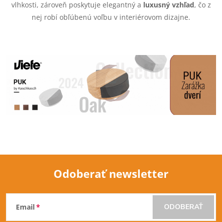
vlhkosti, zároveň poskytuje elegantný a
luxusný vzhľad
, čo z
i
nej robí obľúbenú voľbu v interiérovom dizajne.
e
p
r
v
k
y
v
ý
Odoberať newsletter
Z
p
Email
ODOBERAŤ
i
á