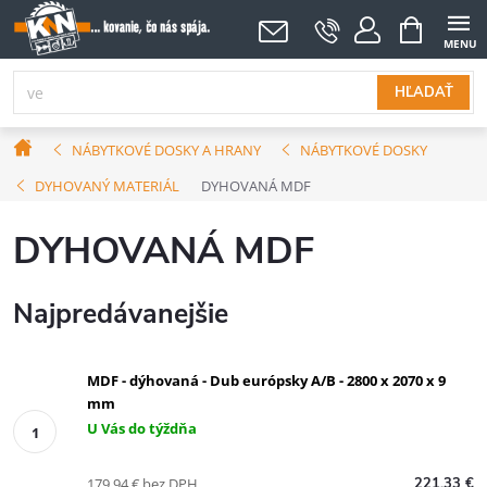
Prejsť
NÁKUPNÝ
KOŠÍK
na
obsah
HĽADAŤ
Domov
NÁBYTKOVÉ DOSKY A HRANY
NÁBYTKOVÉ DOSKY
DYHOVANÝ MATERIÁL
DYHOVANÁ MDF
DYHOVANÁ MDF
Najpredávanejšie
MDF - dýhovaná - Dub európsky A/B - 2800 x 2070 x 9
mm
U Vás do týždňa
179,94 € bez DPH
221,33 €