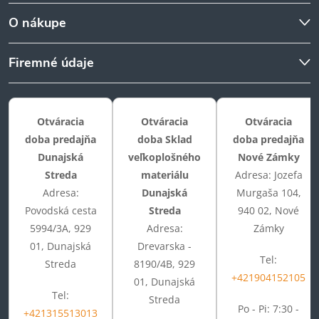
O nákupe
Firemné údaje
Otváracia
Otváracia
Otváracia
doba predajňa
doba Sklad
doba predajňa
Dunajská
veľkoplošného
Nové Zámky
Streda
materiálu
Adresa: Jozefa
Adresa:
Dunajská
Murgaša 104,
Povodská cesta
Streda
940 02, Nové
5994/3A, 929
Adresa:
Zámky
01, Dunajská
Drevarska -
Tel:
Streda
8190/4B, 929
+421904152105
01, Dunajská
Tel:
Streda
Po - Pi: 7:30 -
+421315513013