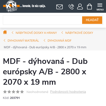
Prejsť
NÁKUPNÝ
KOŠÍK
na
obsah
HĽADAŤ
Domov
NÁBYTKOVÉ DOSKY A HRANY
NÁBYTKOVÉ DOSKY
DYHOVANÝ MATERIÁL
DYHOVANÁ MDF
MDF - dýhovaná - Dub európsky A/B - 2800 x 2070 x 19 mm
MDF - dýhovaná - Dub
európsky A/B - 2800 x
2070 x 19 mm
Podrobnosti hodnotenia
Neohodnotené
Kód:
203791