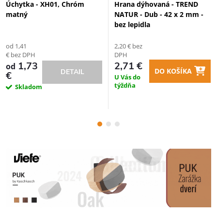
Úchytka - XH01, Chróm
Hrana dýhovaná - TREND
matný
NATUR - Dub - 42 x 2 mm -
bez lepidla
od 1,41
2,20 € bez
€ bez DPH
DPH
1,73
2,71 €
od
DO KOŠÍKA
DETAIL
€
U Vás do
týždňa
Skladom