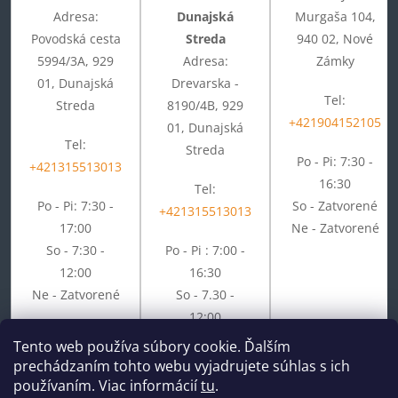
Adresa:
Dunajská
Murgaša 104,
Povodská cesta
Streda
940 02, Nové
5994/3A, 929
Adresa:
Zámky
01, Dunajská
Drevarska -
Tel:
Streda
8190/4B, 929
+421904152105
01, Dunajská
Tel:
Streda
Po - Pi: 7:30 -
+421315513013
16:30
Tel:
Po - Pi: 7:30 -
So - Zatvorené
+421315513013
17:00
Ne - Zatvorené
So - 7:30 -
Po - Pi : 7:00 -
12:00
16:30
Ne - Zatvorené
So - 7.30 -
12:00
Ne - Zatvorené
Tento web používa súbory cookie. Ďalším
prechádzaním tohto webu vyjadrujete súhlas s ich
používaním. Viac informácií
tu
.