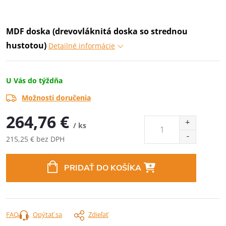
MDF doska (drevovláknitá doska so strednou
hustotou)
Detailné informácie
U Vás do týždňa
Možnosti doručenia
264,76 €
/ ks
215,25 € bez DPH
Jednotková
cena:
PRIDAŤ DO KOŠÍKA
FAQ
Opýtať sa
Zdieľať