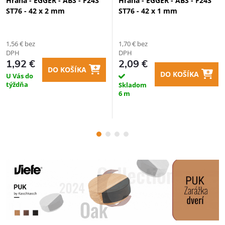
Hrana - EGGER - ABS - F243
Hrana - EGGER - ABS - F243
ST76 - 42 x 2 mm
ST76 - 42 x 1 mm
1,56 € bez
1,70 € bez
DPH
DPH
1,92 €
2,09 €
DO KOŠÍKA
DO KOŠÍKA
U Vás do
týždňa
Skladom
6 m