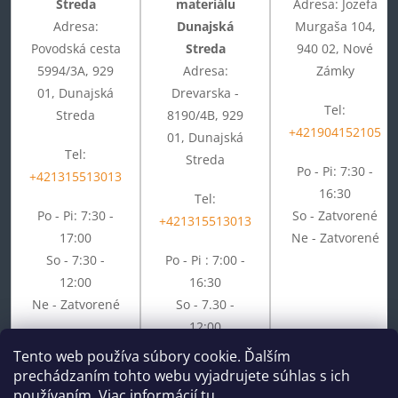
Streda
materiálu
Adresa: Jozefa
Adresa:
Dunajská
Murgaša 104,
Povodská cesta
Streda
940 02, Nové
5994/3A, 929
Adresa:
Zámky
01, Dunajská
Drevarska -
Tel:
Streda
8190/4B, 929
+421904152105
01, Dunajská
Tel:
Streda
Po - Pi: 7:30 -
+421315513013
16:30
Tel:
Po - Pi: 7:30 -
So - Zatvorené
+421315513013
17:00
Ne - Zatvorené
So - 7:30 -
Po - Pi : 7:00 -
12:00
16:30
Ne - Zatvorené
So - 7.30 -
12:00
Ne - Zatvorené
Tento web používa súbory cookie. Ďalším
prechádzaním tohto webu vyjadrujete súhlas s ich
používaním. Viac informácií
tu
.