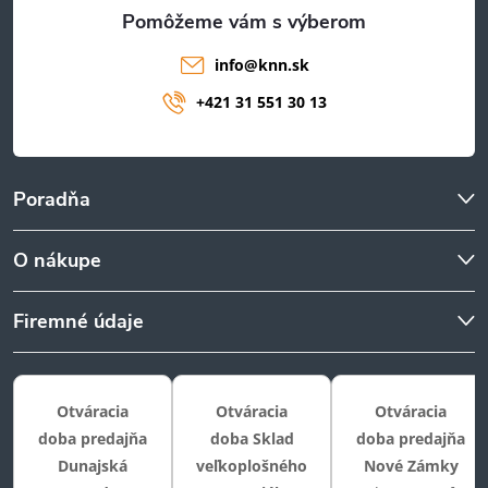
e
info
@
knn.sk
+421 31 551 30 13
Poradňa
O nákupe
Firemné údaje
Otváracia
Otváracia
Otváracia
doba predajňa
doba Sklad
doba predajňa
Dunajská
veľkoplošného
Nové Zámky