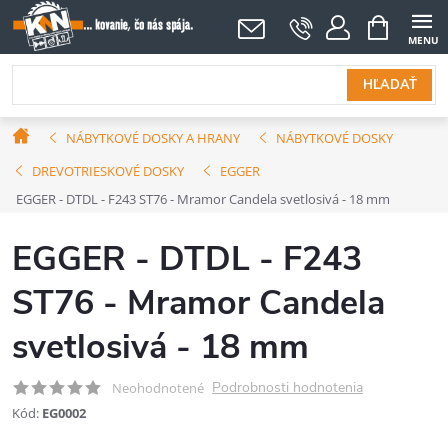
Prejsť
NÁKUPNÝ
KOŠÍK
na
obsah
HĽADAŤ
Domov
NÁBYTKOVÉ DOSKY A HRANY
NÁBYTKOVÉ DOSKY
DREVOTRIESKOVÉ DOSKY
EGGER
EGGER - DTDL - F243 ST76 - Mramor Candela svetlosivá - 18 mm
EGGER - DTDL - F243
ST76 - Mramor Candela
svetlosivá - 18 mm
Podrobnosti hodnotenia
Neohodnotené
Kód:
EG0002