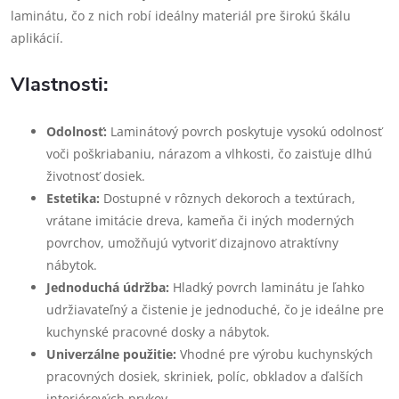
laminátu, čo z nich robí ideálny materiál pre širokú škálu
aplikácií.
Vlastnosti:
Odolnosť:
Laminátový povrch poskytuje vysokú odolnosť
voči poškriabaniu, nárazom a vlhkosti, čo zaisťuje dlhú
životnosť dosiek.
Estetika:
Dostupné v rôznych dekoroch a textúrach,
vrátane imitácie dreva, kameňa či iných moderných
povrchov, umožňujú vytvoriť dizajnovo atraktívny
nábytok.
Jednoduchá údržba:
Hladký povrch laminátu je ľahko
udržiavateľný a čistenie je jednoduché, čo je ideálne pre
kuchynské pracovné dosky a nábytok.
Univerzálne použitie:
Vhodné pre výrobu kuchynských
pracovných dosiek, skriniek, políc, obkladov a ďalších
interiérových prvkov.