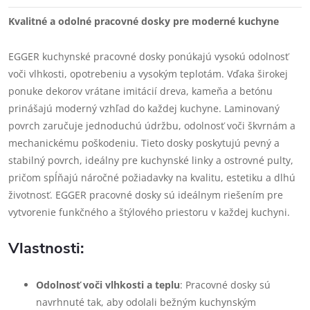
Kvalitné a odolné pracovné dosky pre moderné kuchyne
EGGER kuchynské pracovné dosky ponúkajú vysokú odolnosť
voči vlhkosti, opotrebeniu a vysokým teplotám. Vďaka širokej
ponuke dekorov vrátane imitácií dreva, kameňa a betónu
prinášajú moderný vzhľad do každej kuchyne. Laminovaný
povrch zaručuje jednoduchú údržbu, odolnosť voči škvrnám a
mechanickému poškodeniu. Tieto dosky poskytujú pevný a
stabilný povrch, ideálny pre kuchynské linky a ostrovné pulty,
pričom spĺňajú náročné požiadavky na kvalitu, estetiku a dlhú
životnosť. EGGER pracovné dosky sú ideálnym riešením pre
vytvorenie funkčného a štýlového priestoru v každej kuchyni.
Vlastnosti:
Odolnosť voči vlhkosti a teplu
: Pracovné dosky sú
navrhnuté tak, aby odolali bežným kuchynským