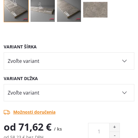
VARIANT ŠÍRKA
VARIANT DĽŽKA
Možnosti doručenia
od
71,62 €
/ ks
od
58,23 €
bez DPH