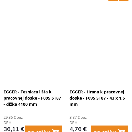
EGGER - Tesniaca lišta k
EGGER - Hrana k pracovnej
pracovnej doske - F095 ST87
doske - F095 ST87 - 43 x 1,5
- dĺžka 4100 mm
mm
29,36 € bez
3,87 € bez
DPH
DPH
36,11 €
4,76 €