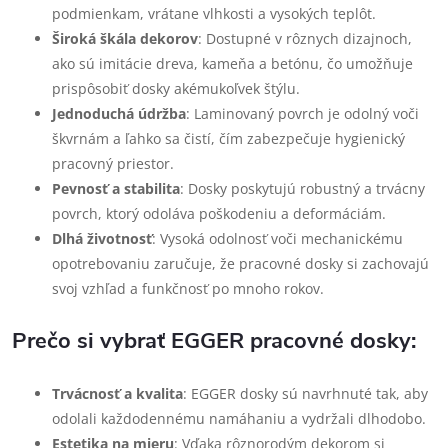
podmienkam, vrátane vlhkosti a vysokých teplôt.
Široká škála dekorov
: Dostupné v rôznych dizajnoch,
ako sú imitácie dreva, kameňa a betónu, čo umožňuje
prispôsobiť dosky akémukoľvek štýlu.
Jednoduchá údržba
: Laminovaný povrch je odolný voči
škvrnám a ľahko sa čistí, čím zabezpečuje hygienický
pracovný priestor.
Pevnosť a stabilita
: Dosky poskytujú robustný a trvácny
povrch, ktorý odoláva poškodeniu a deformáciám.
Dlhá životnosť
: Vysoká odolnosť voči mechanickému
opotrebovaniu zaručuje, že pracovné dosky si zachovajú
svoj vzhľad a funkčnosť po mnoho rokov.
Prečo si vybrať EGGER pracovné dosky:
Trvácnosť a kvalita
: EGGER dosky sú navrhnuté tak, aby
odolali každodennému namáhaniu a vydržali dlhodobo.
Estetika na mieru
: Vďaka rôznorodým dekorom si