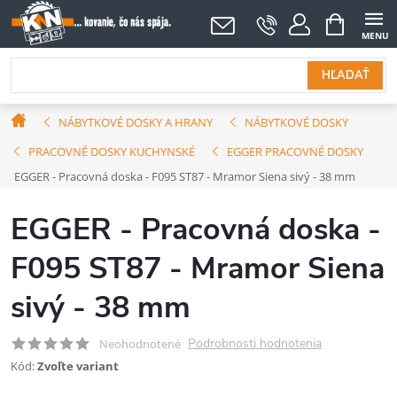
Prejsť
NÁKUPNÝ
KOŠÍK
na
obsah
HĽADAŤ
Domov
NÁBYTKOVÉ DOSKY A HRANY
NÁBYTKOVÉ DOSKY
PRACOVNÉ DOSKY KUCHYNSKÉ
EGGER PRACOVNÉ DOSKY
EGGER - Pracovná doska - F095 ST87 - Mramor Siena sivý - 38 mm
EGGER - Pracovná doska -
F095 ST87 - Mramor Siena
sivý - 38 mm
Podrobnosti hodnotenia
Neohodnotené
Kód:
Zvoľte variant