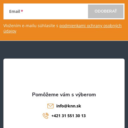
Z
Email
ODOBERAŤ
á
Vložením e-mailu súhlasíte s
podmienkami ochrany osobných
p
údajov
ä
t
i
e
info
@
knn.sk
+421 31 551 30 13