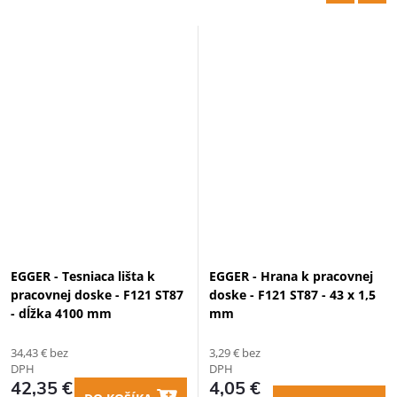
EGGER - Tesniaca lišta k
EGGER - Hrana k pracovnej
pracovnej doske - F121 ST87
doske - F121 ST87 - 43 x 1,5
- dĺžka 4100 mm
mm
34,43 € bez
3,29 € bez
DPH
DPH
42,35 €
4,05 €