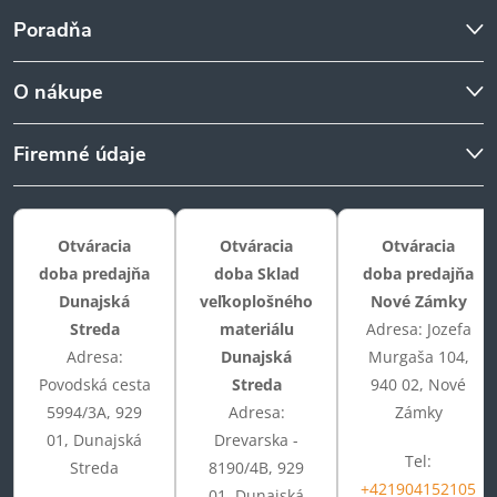
Poradňa
O nákupe
Firemné údaje
Otváracia
Otváracia
Otváracia
doba predajňa
doba Sklad
doba predajňa
Dunajská
veľkoplošného
Nové Zámky
Streda
materiálu
Adresa: Jozefa
Adresa:
Dunajská
Murgaša 104,
Povodská cesta
Streda
940 02, Nové
5994/3A, 929
Adresa:
Zámky
01, Dunajská
Drevarska -
Tel:
Streda
8190/4B, 929
+421904152105
01, Dunajská