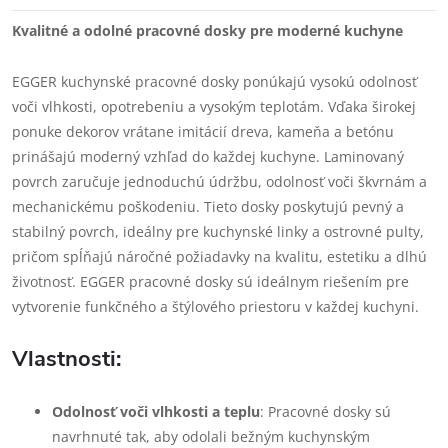
Kvalitné a odolné pracovné dosky pre moderné kuchyne
EGGER kuchynské pracovné dosky ponúkajú vysokú odolnosť
voči vlhkosti, opotrebeniu a vysokým teplotám. Vďaka širokej
ponuke dekorov vrátane imitácií dreva, kameňa a betónu
prinášajú moderný vzhľad do každej kuchyne. Laminovaný
povrch zaručuje jednoduchú údržbu, odolnosť voči škvrnám a
mechanickému poškodeniu. Tieto dosky poskytujú pevný a
stabilný povrch, ideálny pre kuchynské linky a ostrovné pulty,
pričom spĺňajú náročné požiadavky na kvalitu, estetiku a dlhú
životnosť. EGGER pracovné dosky sú ideálnym riešením pre
vytvorenie funkčného a štýlového priestoru v každej kuchyni.
Vlastnosti:
Odolnosť voči vlhkosti a teplu
: Pracovné dosky sú
navrhnuté tak, aby odolali bežným kuchynským