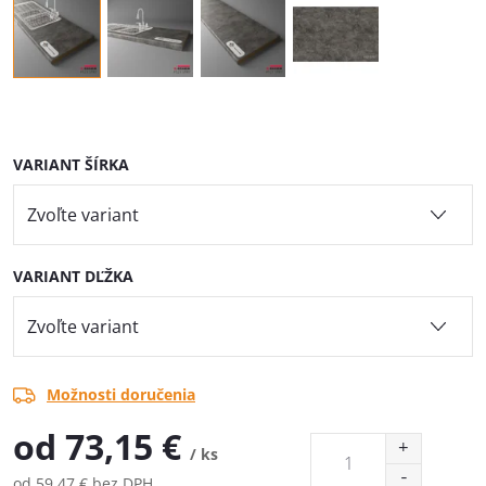
VARIANT ŠÍRKA
VARIANT DĽŽKA
Možnosti doručenia
od
73,15 €
/ ks
od
59,47 €
bez DPH