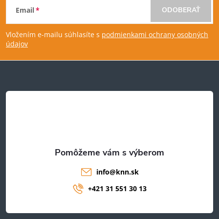
Email
ODOBERAŤ
á
Vložením e-mailu súhlasíte s
podmienkami ochrany osobných
p
údajov
ä
t
i
e
info
@
knn.sk
+421 31 551 30 13