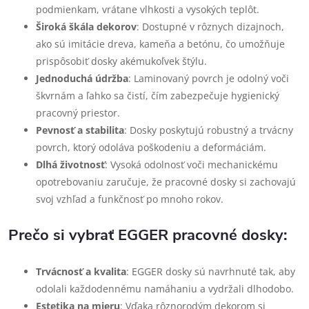
podmienkam, vrátane vlhkosti a vysokých teplôt.
Široká škála dekorov
: Dostupné v rôznych dizajnoch,
ako sú imitácie dreva, kameňa a betónu, čo umožňuje
prispôsobiť dosky akémukoľvek štýlu.
Jednoduchá údržba
: Laminovaný povrch je odolný voči
škvrnám a ľahko sa čistí, čím zabezpečuje hygienický
pracovný priestor.
Pevnosť a stabilita
: Dosky poskytujú robustný a trvácny
povrch, ktorý odoláva poškodeniu a deformáciám.
Dlhá životnosť
: Vysoká odolnosť voči mechanickému
opotrebovaniu zaručuje, že pracovné dosky si zachovajú
svoj vzhľad a funkčnosť po mnoho rokov.
Prečo si vybrať EGGER pracovné dosky:
Trvácnosť a kvalita
: EGGER dosky sú navrhnuté tak, aby
odolali každodennému namáhaniu a vydržali dlhodobo.
Estetika na mieru
: Vďaka rôznorodým dekorom si