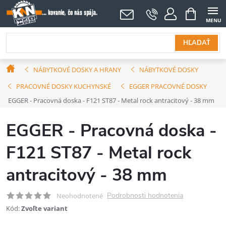
Prejsť
NÁKUPNÝ
KOŠÍK
na
obsah
HĽADAŤ
Domov
NÁBYTKOVÉ DOSKY A HRANY
NÁBYTKOVÉ DOSKY
PRACOVNÉ DOSKY KUCHYNSKÉ
EGGER PRACOVNÉ DOSKY
EGGER - Pracovná doska - F121 ST87 - Metal rock antracitový - 38 mm
EGGER - Pracovná doska -
F121 ST87 - Metal rock
antracitový - 38 mm
Podrobnosti hodnotenia
Neohodnotené
Kód:
Zvoľte variant