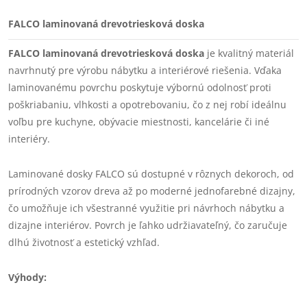
FALCO laminovaná drevotriesková doska
FALCO laminovaná drevotriesková doska
je kvalitný materiál
navrhnutý pre výrobu nábytku a interiérové riešenia. Vďaka
laminovanému povrchu poskytuje výbornú odolnosť proti
poškriabaniu, vlhkosti a opotrebovaniu, čo z nej robí ideálnu
voľbu pre kuchyne, obývacie miestnosti, kancelárie či iné
interiéry.
Laminované dosky FALCO sú dostupné v rôznych dekoroch, od
prírodných vzorov dreva až po moderné jednofarebné dizajny,
čo umožňuje ich všestranné využitie pri návrhoch nábytku a
dizajne interiérov. Povrch je ľahko udržiavateľný, čo zaručuje
dlhú životnosť a estetický vzhľad.
Výhody: