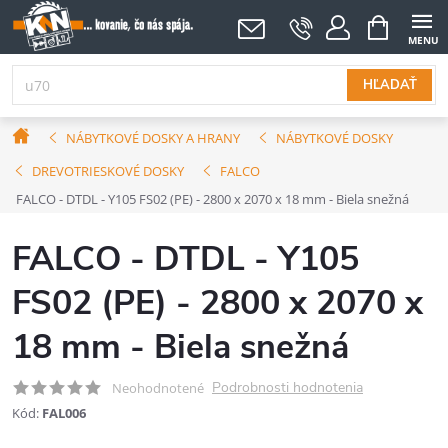
Prejsť
NÁKUPNÝ
KOŠÍK
na
obsah
HĽADAŤ
Domov
NÁBYTKOVÉ DOSKY A HRANY
NÁBYTKOVÉ DOSKY
DREVOTRIESKOVÉ DOSKY
FALCO
FALCO - DTDL - Y105 FS02 (PE) - 2800 x 2070 x 18 mm - Biela snežná
FALCO - DTDL - Y105
FS02 (PE) - 2800 x 2070 x
18 mm - Biela snežná
Podrobnosti hodnotenia
Neohodnotené
Kód:
FAL006