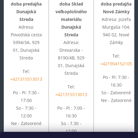
doba predajňa
doba Sklad
doba predajňa
Dunajská
veľkoplošného
Nové Zámky
Streda
materiálu
Adresa: Jozefa
Adresa:
Dunajská
Murgaša 104,
Povodská cesta
Streda
940 02, Nové
5994/3A, 929
Adresa:
Zámky
01, Dunajská
Drevarska -
Tel:
Streda
8190/4B, 929
+421904152105
01, Dunajská
Tel:
Streda
Po - Pi: 7:30 -
+421315513013
16:30
Tel:
Po - Pi: 7:30 -
So - Zatvorené
+421315513013
17:00
Ne - Zatvorené
So - 7:30 -
Po - Pi : 7:00 -
12:00
16:30
Ne - Zatvorené
So - 7.30 -
12:00