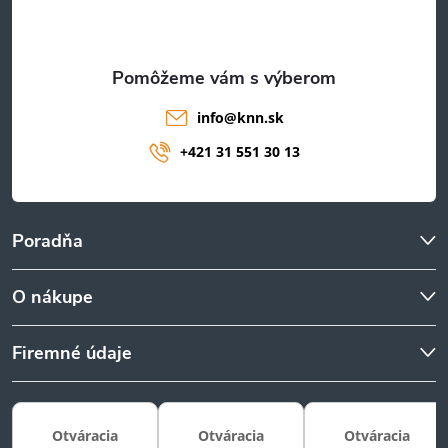
i
e
info
@
knn.sk
+421 31 551 30 13
Poradňa
O nákupe
Firemné údaje
Otváracia
Otváracia
Otváracia