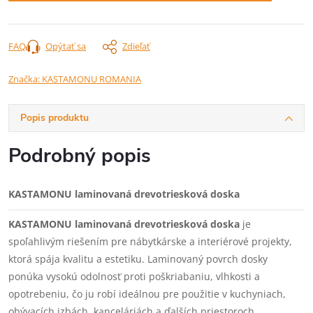
FAQ
Opýtať sa
Zdieľať
Značka:
KASTAMONU ROMANIA
Popis produktu
Podrobný popis
KASTAMONU laminovaná drevotriesková doska
KASTAMONU laminovaná drevotriesková doska
je
spoľahlivým riešením pre nábytkárske a interiérové projekty,
ktorá spája kvalitu a estetiku. Laminovaný povrch dosky
ponúka vysokú odolnosť proti poškriabaniu, vlhkosti a
opotrebeniu, čo ju robí ideálnou pre použitie v kuchyniach,
obývacích izbách, kanceláriách a ďalších priestoroch.