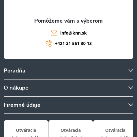
i
e
info
@
knn.sk
+421 31 551 30 13
Poradňa
O nákupe
Firemné údaje
Otváracia
Otváracia
Otváracia