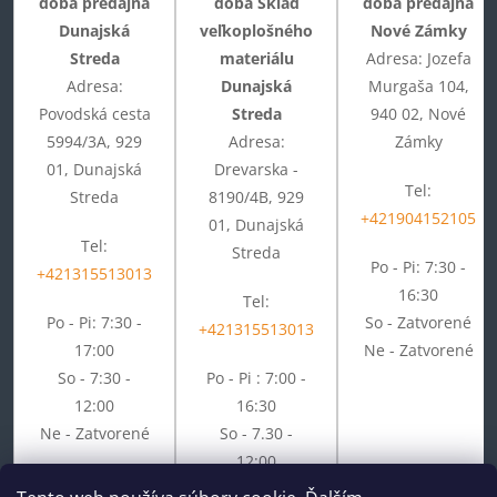
doba predajňa
doba Sklad
doba predajňa
Dunajská
veľkoplošného
Nové Zámky
Streda
materiálu
Adresa: Jozefa
Adresa:
Dunajská
Murgaša 104,
Povodská cesta
Streda
940 02, Nové
5994/3A, 929
Adresa:
Zámky
01, Dunajská
Drevarska -
Tel:
Streda
8190/4B, 929
+421904152105
01, Dunajská
Tel:
Streda
Po - Pi: 7:30 -
+421315513013
16:30
Tel:
Po - Pi: 7:30 -
So - Zatvorené
+421315513013
17:00
Ne - Zatvorené
So - 7:30 -
Po - Pi : 7:00 -
12:00
16:30
Ne - Zatvorené
So - 7.30 -
12:00
Ne - Zatvorené