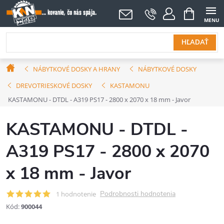
Prejsť
NÁKUPNÝ
KOŠÍK
na
obsah
HĽADAŤ
Domov
NÁBYTKOVÉ DOSKY A HRANY
NÁBYTKOVÉ DOSKY
DREVOTRIESKOVÉ DOSKY
KASTAMONU
KASTAMONU - DTDL - A319 PS17 - 2800 x 2070 x 18 mm - Javor
KASTAMONU - DTDL -
A319 PS17 - 2800 x 2070
x 18 mm - Javor
Podrobnosti hodnotenia
1 hodnotenie
Kód:
900044