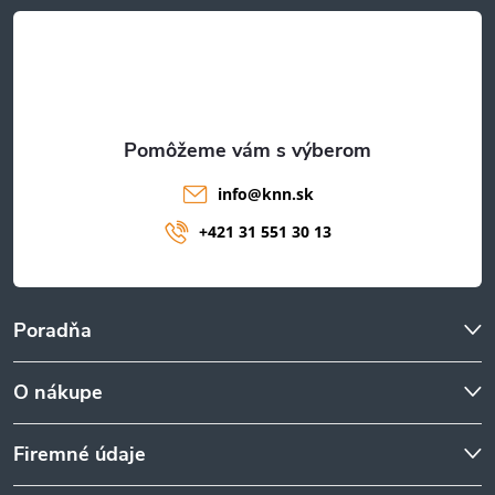
t
i
e
info
@
knn.sk
+421 31 551 30 13
Poradňa
O nákupe
Firemné údaje