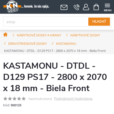
Prejsť
NÁKUPNÝ
KOŠÍK
na
obsah
HĽADAŤ
Domov
NÁBYTKOVÉ DOSKY A HRANY
NÁBYTKOVÉ DOSKY
DREVOTRIESKOVÉ DOSKY
KASTAMONU
KASTAMONU - DTDL - D129 PS17 - 2800 x 2070 x 18 mm - Biela Front
KASTAMONU - DTDL -
D129 PS17 - 2800 x 2070
x 18 mm - Biela Front
Podrobnosti hodnotenia
Neohodnotené
Kód:
900125