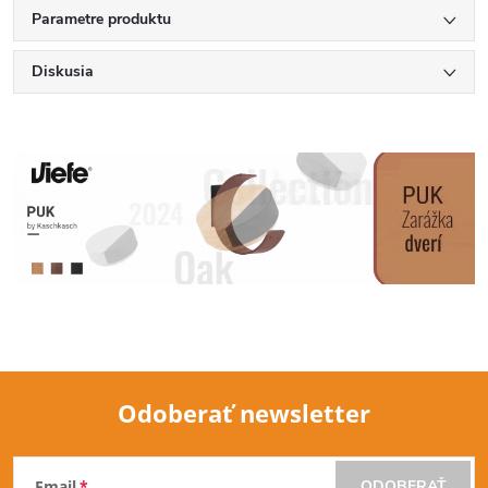
Parametre produktu
Diskusia
Odoberať newsletter
Z
Email
ODOBERAŤ