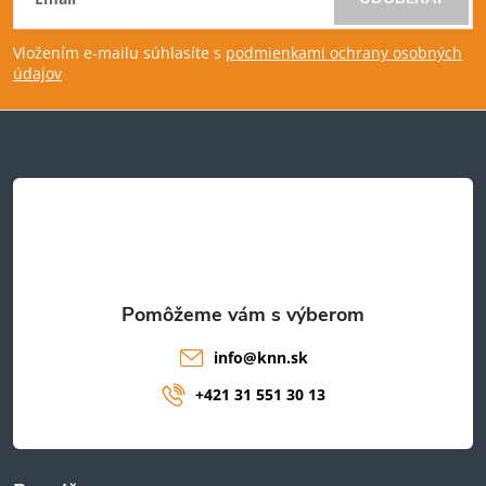
á
Vložením e-mailu súhlasíte s
podmienkami ochrany osobných
p
údajov
ä
t
i
e
info
@
knn.sk
+421 31 551 30 13