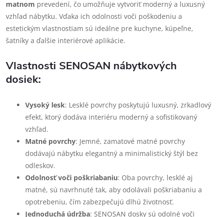
matnom
prevedení, čo umožňuje vytvoriť moderný a luxusný
vzhľad nábytku. Vďaka ich odolnosti voči poškodeniu a
estetickým vlastnostiam sú ideálne pre kuchyne, kúpeľne,
šatníky a ďalšie interiérové aplikácie.
Vlastnosti SENOSAN nábytkových
dosiek:
Vysoký lesk
: Lesklé povrchy poskytujú luxusný, zrkadlový
efekt, ktorý dodáva interiéru moderný a sofistikovaný
vzhľad.
Matné povrchy
: Jemné, zamatové matné povrchy
dodávajú nábytku elegantný a minimalistický štýl bez
odleskov.
Odolnosť voči poškriabaniu
: Oba povrchy, lesklé aj
matné, sú navrhnuté tak, aby odolávali poškriabaniu a
opotrebeniu, čím zabezpečujú dlhú životnosť.
Jednoduchá údržba
: SENOSAN dosky sú odolné voči