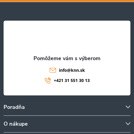
ä
t
i
e
info
@
knn.sk
+421 31 551 30 13
Poradňa
O nákupe