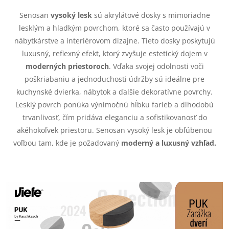
d
á
Senosan
vysoký lesk
sú akrylátové dosky s mimoriadne
a
n
lesklým a hladkým povrchom, ktoré sa často používajú v
k
nábytkárstve a interiérovom dizajne. Tieto dosky poskytujú
c
o
luxusný, reflexný efekt, ktorý zvyšuje estetický dojem v
i
moderných priestoroch
. Vďaka svojej odolnosti voči
v
poškriabaniu a jednoduchosti údržby sú ideálne pre
a
e
kuchynské dvierka, nábytok a ďalšie dekoratívne povrchy.
n
Lesklý povrch ponúka výnimočnú hĺbku farieb a dlhodobú
p
i
trvanlivosť, čím pridáva eleganciu a sofistikovanosť do
e
r
akéhokoľvek priestoru. Senosan vysoký lesk je obľúbenou
voľbou tam, kde je požadovaný
moderný a luxusný vzhľad.
v
k
y
v