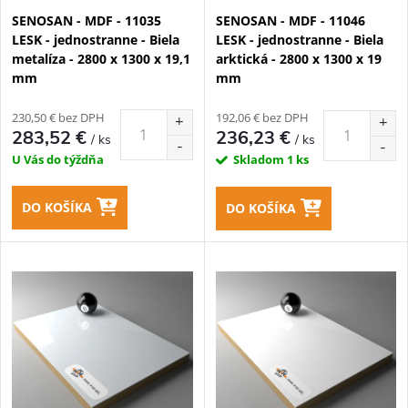
p
SENOSAN - MDF - 11035
SENOSAN - MDF - 11046
p
LESK - jednostranne - Biela
LESK - jednostranne - Biela
r
metalíza - 2800 x 1300 x 19,1
arktická - 2800 x 1300 x 19
r
mm
mm
o
o
230,50 € bez DPH
192,06 € bez DPH
d
283,52 €
236,23 €
/ ks
/ ks
d
U Vás do týždňa
Skladom
1 ks
u
u
DO KOŠÍKA
DO KOŠÍKA
k
k
t
t
o
o
v
v