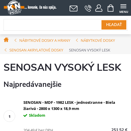
Prejsť
NÁKUPNÝ
KOŠÍK
na
obsah
HĽADAŤ
Domov
NÁBYTKOVÉ DOSKY A HRANY
NÁBYTKOVÉ DOSKY
SENOSAN AKRYLATOVÉ DOSKY
SENOSAN VYSOKÝ LESK
SENOSAN VYSOKÝ LESK
Najpredávanejšie
SENOSAN - MDF - 1982 LESK - jednostranne - Biela
žiarivá - 2800 x 1300 x 18,9 mm
Skladom
204,49 € bez DPH
251,52 €