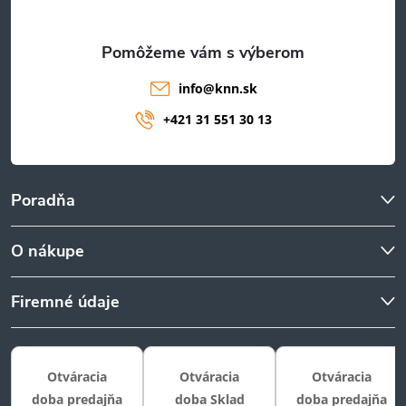
e
info
@
knn.sk
+421 31 551 30 13
Poradňa
O nákupe
Firemné údaje
Otváracia
Otváracia
Otváracia
doba predajňa
doba Sklad
doba predajňa