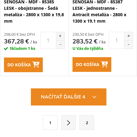
SENOSAN - MDF - 85385
SENOSAN - MDF - 85387
LESK - obojstranne - Šedá
LESK - jednostranne -
metalíza - 2800 x 1300 x 19,8
Antracit metalíza - 2800 x
mm
1300 x 19,1 mm
298,60 € bez DPH
230,50 € bez DPH
367,28 €
283,52 €
/ ks
/ ks
Skladom
1 ks
U Vás do týždňa
DO KOŠÍKA
DO KOŠÍKA
O
NAČÍTAŤ ĎALŠIE 4
v
l
S
1
2
t
á
r