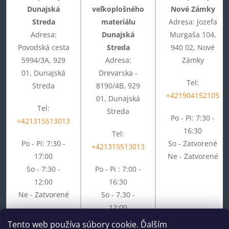
Dunajská
veľkoplošného
Nové Zámky
Streda
materiálu
Adresa: Jozefa
Adresa:
Dunajská
Murgaša 104,
Povodská cesta
Streda
940 02, Nové
5994/3A, 929
Adresa:
Zámky
01, Dunajská
Drevarska -
Tel:
Streda
8190/4B, 929
+421904152105
01, Dunajská
Tel:
Streda
Po - Pi: 7:30 -
+421315513013
16:30
Tel:
Po - Pi: 7:30 -
So - Zatvorené
+421315513013
17:00
Ne - Zatvorené
So - 7:30 -
Po - Pi : 7:00 -
12:00
16:30
Ne - Zatvorené
So - 7.30 -
12:00
Ne - Zatvorené
Tento web používa súbory cookie. Ďalším