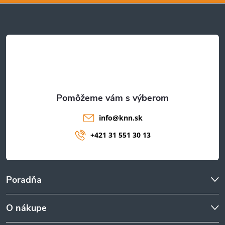
ä
t
i
e
info
@
knn.sk
+421 31 551 30 13
Poradňa
O nákupe