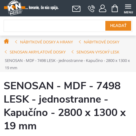
Prejsť
NÁKUPNÝ
KOŠÍK
na
obsah
HĽADAŤ
Domov
NÁBYTKOVÉ DOSKY A HRANY
NÁBYTKOVÉ DOSKY
SENOSAN AKRYLATOVÉ DOSKY
SENOSAN VYSOKÝ LESK
SENOSAN - MDF - 7498 LESK - jednostranne - Kapučíno - 2800 x 1300 x
19 mm
SENOSAN - MDF - 7498
LESK - jednostranne -
Kapučíno - 2800 x 1300 x
19 mm