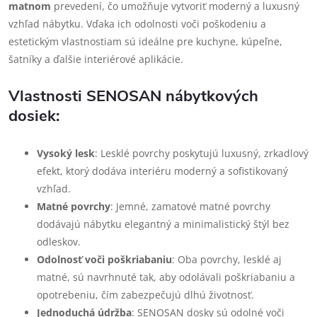
matnom
prevedení, čo umožňuje vytvoriť moderný a luxusný
vzhľad nábytku. Vďaka ich odolnosti voči poškodeniu a
estetickým vlastnostiam sú ideálne pre kuchyne, kúpeľne,
šatníky a ďalšie interiérové aplikácie.
Vlastnosti SENOSAN nábytkových
dosiek:
Vysoký lesk
: Lesklé povrchy poskytujú luxusný, zrkadlový
efekt, ktorý dodáva interiéru moderný a sofistikovaný
vzhľad.
Matné povrchy
: Jemné, zamatové matné povrchy
dodávajú nábytku elegantný a minimalistický štýl bez
odleskov.
Odolnosť voči poškriabaniu
: Oba povrchy, lesklé aj
matné, sú navrhnuté tak, aby odolávali poškriabaniu a
opotrebeniu, čím zabezpečujú dlhú životnosť.
Jednoduchá údržba
: SENOSAN dosky sú odolné voči