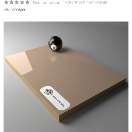
Podrobnosti hodnotenia
Neohodnotené
Kód:
009809