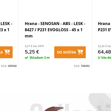
 LESK -
Hrana - SENOSAN - ABS - LESK -
Hrana 
3 x 1
8427 / P231 EVOGLOSS - 45 x 1
P231 E
mm
4,27 € bez DPH
52,42 € b
5,25 €
64,48
KA
DO KOŠÍKA
Skladom
2 m
U Vás d
Kód:
200568
Kód:
T06002