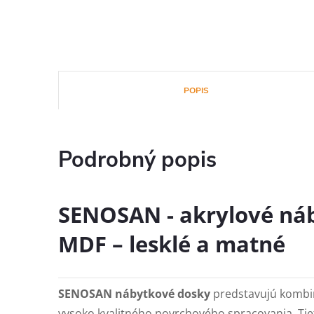
POPIS
Podrobný popis
SENOSAN - akrylové ná
MDF – lesklé a matné
SENOSAN nábytkové dosky
predstavujú kombin
vysoko kvalitného povrchového spracovania. Tie