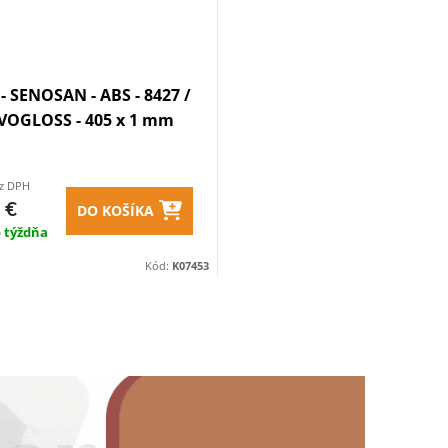
- SENOSAN - ABS - 8427 /
VOGLOSS - 405 x 1 mm
ez DPH
 €
DO KOŠÍKA
o týždňa
Kód:
K07453