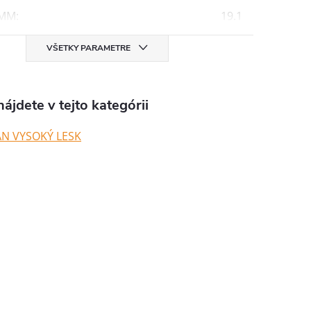
 MM
:
19.1
VŠETKY PARAMETRE
ájdete v tejto kategórii
N VYSOKÝ LESK