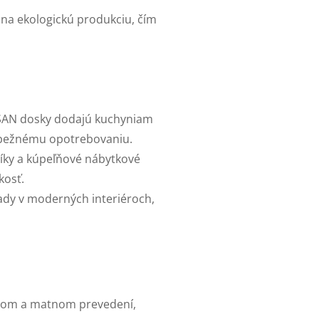
 na ekologickú produkciu, čím
OSAN dosky dodajú kuchyniam
i bežnému opotrebovaniu.
tníky a kúpeľňové nábytkové
kosť.
ady v moderných interiéroch,
klom a matnom prevedení,