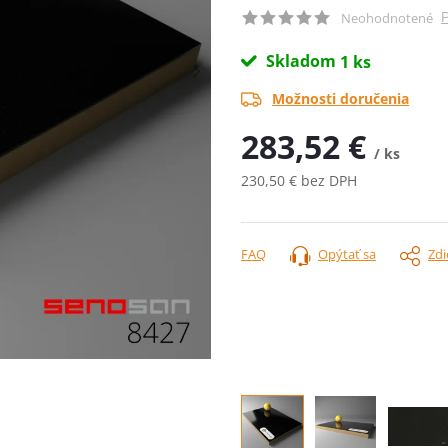
P
Neohodnotené
Skladom
1 ks
Možnosti doručenia
283,52 €
/ ks
230,50 € bez DPH
Jednotková
cena:
FAQ
Opýtať sa
Zdi