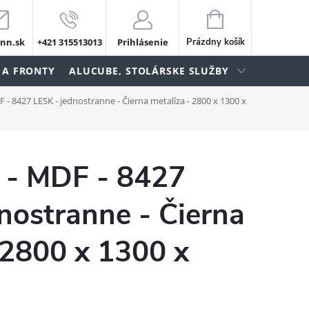
NÁKUPNÝ
KOŠÍK
nn.sk
+421 315513013
Prihlásenie
Prázdny košík
 A FRONTY
ALUCUBE, STOLÁRSKE SLUŽBY
- 8427 LESK - jednostranne - Čierna metalíza - 2800 x 1300 x
- MDF - 8427
nostranne - Čierna
 2800 x 1300 x