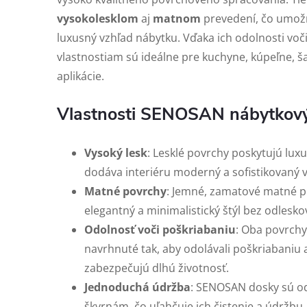
vysokolesklom
aj
matnom
prevedení, čo umožň
luxusný vzhľad nábytku. Vďaka ich odolnosti voč
vlastnostiam sú ideálne pre kuchyne, kúpeľne, ša
aplikácie.
Vlastnosti SENOSAN nábytkový
Vysoký lesk
: Lesklé povrchy poskytujú luxu
dodáva interiéru moderný a sofistikovaný v
Matné povrchy
: Jemné, zamatové matné 
elegantný a minimalistický štýl bez odlesko
Odolnosť voči poškriabaniu
: Oba povrchy,
navrhnuté tak, aby odolávali poškriabaniu 
zabezpečujú dlhú životnosť.
Jednoduchá údržba
: SENOSAN dosky sú od
škvrnám, čo uľahčuje ich čistenie a údržbu.