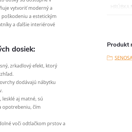
HRÚBKA
uje vytvoriť moderný a
i poškodeniu a estetickým
tníky a ďalšie interiérové
Produkt n
ch dosiek:
SENOSA
sný, zrkadlový efekt, ktorý
zhľad.
povrchy dodávajú nábytku
v.
 lesklé aj matné, sú
a opotrebeniu, čím
olné voči odtlačkom prstov a