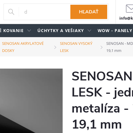
HĽADAŤ
info@k
É KOVANIE
ÚCHYTKY A VEŠIAKY
WOW - PANELY
SENOSAN AKRYLATOVÉ
SENOSAN VYSOKÝ
SENOSAN - MDF 
DOSKY
LESK
19,1 mm
SENOSAN 
LESK - jed
metalíza -
19,1 mm