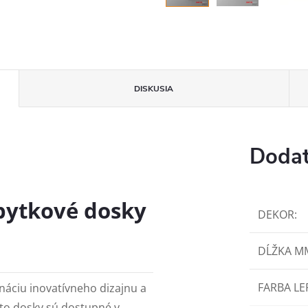
DISKUSIA
Dodat
bytkové dosky
DEKOR
:
DĹŽKA M
FARBA LE
áciu inovatívneho dizajnu a
to dosky sú dostupné v