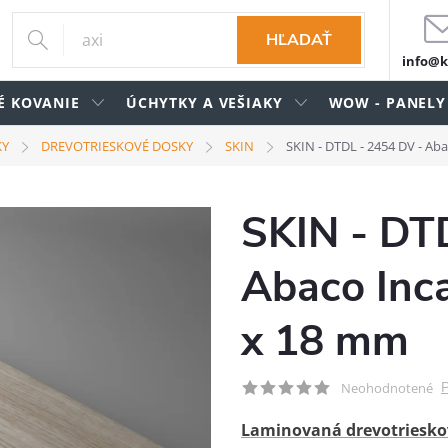
HĽADAŤ
info@k
É KOVANIE
ÚCHYTKY A VEŠIAKY
WOW - PANELY
KY
DREVOTRIESKOVÉ DOSKY
SKIN
SKIN - DTDL - 2454 DV - Ab
SKIN - DT
Abaco Inc
x 18 mm
P
Neohodnotené
Laminovaná drevotriesko