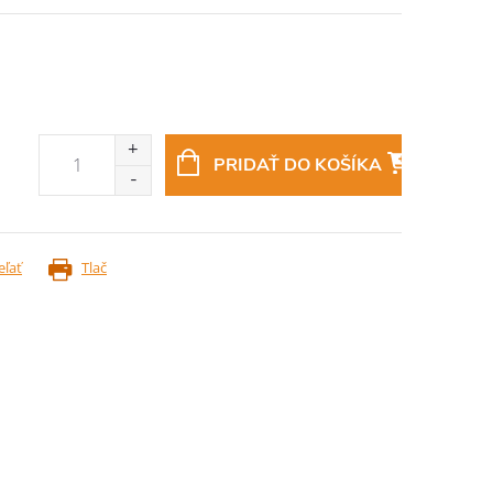
PRIDAŤ DO KOŠÍKA
eľať
Tlač