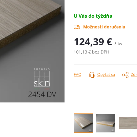
U Vás do týždňa
Možnosti doručenia
124,39 €
/ ks
101,13 € bez DPH
Jednotková
cena:
FAQ
Opýtať sa
Zdi