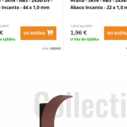
- SKIN - ABS - 2454/DV -
Hrana - SKIN - ABS - 2454
 Incanto - 44 x 1,0 mm
Abaco Incanto - 22 x 1,0
ez DPH
1,59 € bez DPH
 €
1,96 €
DO KOŠÍKA
DO KOŠÍK
o týždňa
U Vás do týždňa
Kód:
AB0065