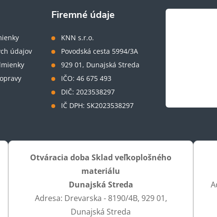
Firemné údaje
ienky
KNN s.r.o.
ch údajov
Povodská cesta 5994/3A
dmienky
929 01, Dunajská Streda
opravy
IČO: 46 675 493
DIČ: 2023538297
IČ DPH: SK2023538297
Otváracia doba Sklad veľkoplošného
materiálu
Dunajská Streda
A
Adresa: Drevarska - 8190/4B, 929 01,
Dunajská Streda