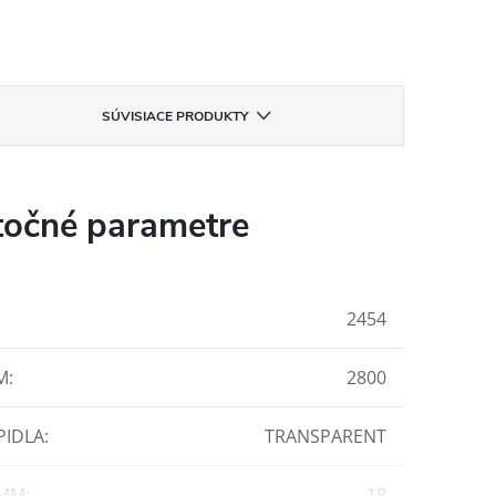
SÚVISIACE PRODUKTY
očné parametre
2454
M
:
2800
PIDLA
:
TRANSPARENT
 MM
:
18