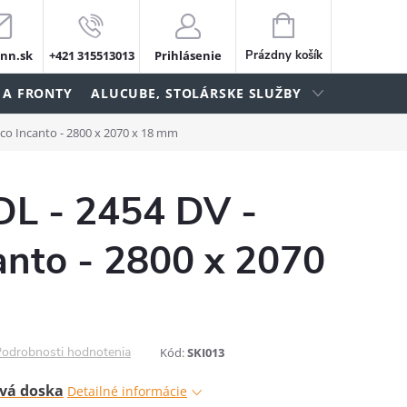
NÁKUPNÝ
KOŠÍK
nn.sk
+421 315513013
Prihlásenie
Prázdny košík
 A FRONTY
ALUCUBE, STOLÁRSKE SLUŽBY
aco Incanto - 2800 x 2070 x 18 mm
DL - 2454 DV -
anto - 2800 x 2070
odrobnosti hodnotenia
Kód:
SKI013
vá doska
Detailné informácie