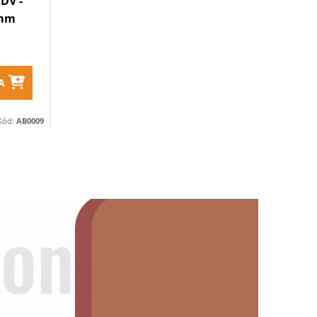
/DV -
 mm
A
Kód:
AB0009