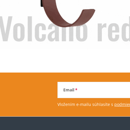
Email
Vložením e-mailu súhlasíte s
podmien