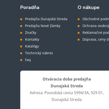
ä
Poradňa
O nákupe
t
Predajňa Dunajská Streda
Obchodné podm
Predajňa Nové Zámky
Ochrana osobný
i
Značky
Reklamačné po
Kontakty
Doprava, ceny d
e
Katalógy
Technický nákres
Faq
Otváracia doba predajňa
Dunajská Streda
Adresa: Povodská cesta 5994/3A, 929 01,
Dunajská Streda