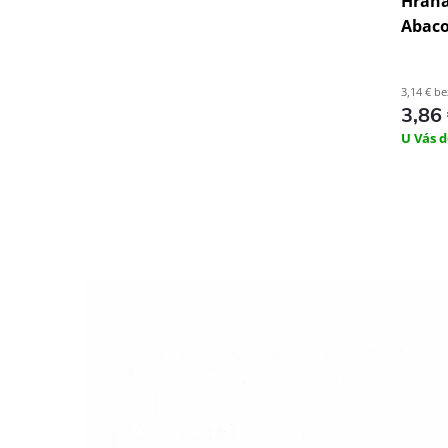
Hrana 
Abaco
3,14 € b
3,86
U Vás d