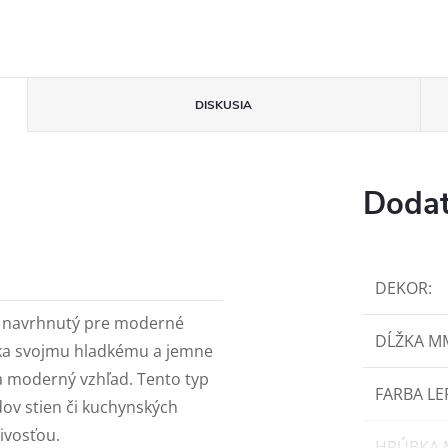
DISKUSIA
Dodat
DEKOR
:
l, navrhnutý pre moderné
DĹŽKA M
ďaka svojmu hladkému a jemne
 moderný vzhľad. Tento typ
FARBA LE
dov stien či kuchynských
livosťou.
HRÚBKA