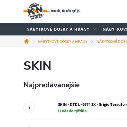
Prejsť
na
obsah
NÁBYTKOVÉ DOSKY A HRANY
NÁBYTKOV
NÁBYTKOVÉ DOSKY A HRANY
NÁBYTKOVÉ DOS
Domov
SKIN
Najpredávanejšie
SKIN - DTDL - 6574 SX - Grigio Tessuto 
U Vás do týždňa