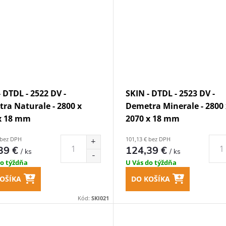
- DTDL - 2522 DV -
SKIN - DTDL - 2523 DV -
ra Naturale - 2800 x
Demetra Minerale - 2800 
x 18 mm
2070 x 18 mm
 bez DPH
101,13 € bez DPH
39 €
124,39 €
/ ks
/ ks
do týždňa
U Vás do týždňa
OŠÍKA
DO KOŠÍKA
Kód:
SKI021