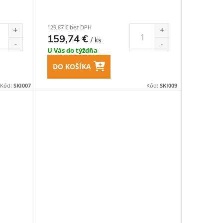
129,87 € bez DPH
159,74 €
/ ks
U Vás do týždňa
DO KOŠÍKA
Kód:
SKI007
Kód:
SKI009