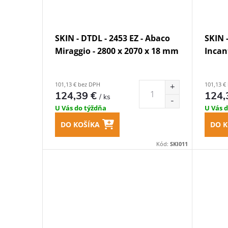
SKIN - DTDL - 2453 EZ - Abaco
SKIN 
Miraggio - 2800 x 2070 x 18 mm
Incan
101,13 € bez DPH
101,13 €
124,39 €
124,
/ ks
U Vás do týždňa
U Vás 
DO KOŠÍKA
DO K
Kód:
SKI011