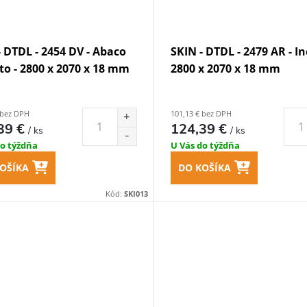
- DTDL - 2454 DV - Abaco
SKIN - DTDL - 2479 AR - In
to - 2800 x 2070 x 18 mm
2800 x 2070 x 18 mm
 bez DPH
101,13 € bez DPH
39 €
124,39 €
/ ks
/ ks
do týždňa
U Vás do týždňa
OŠÍKA
DO KOŠÍKA
Kód:
SKI013