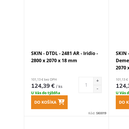
SKIN - DTDL - 2481 AR - Iridio -
SKIN 
2800 x 2070 x 18 mm
Demet
2070 
101,13 € bez DPH
101,13 €
124,39 €
124,
/ ks
U Vás do týždňa
U Vás 
DO KOŠÍKA
DO K
Kód:
SKI019