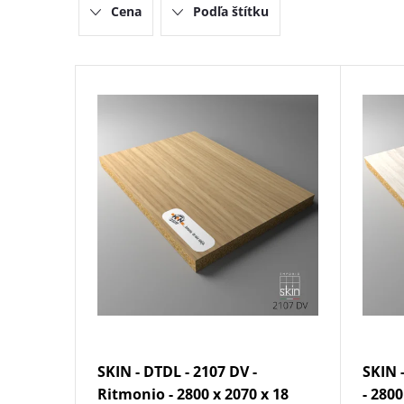
Cena
Podľa štítku
e
n
V
i
ý
e
p
p
i
r
s
o
p
d
r
SKIN - DTDL - 2107 DV -
SKIN 
u
o
Ritmonio - 2800 x 2070 x 18
- 280