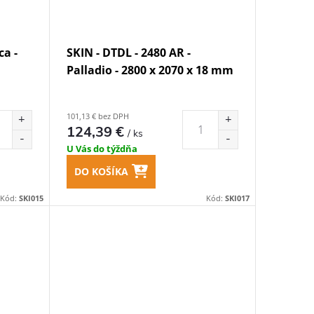
ca -
SKIN - DTDL - 2480 AR -
Palladio - 2800 x 2070 x 18 mm
101,13 € bez DPH
124,39 €
/ ks
U Vás do týždňa
DO KOŠÍKA
Kód:
SKI015
Kód:
SKI017