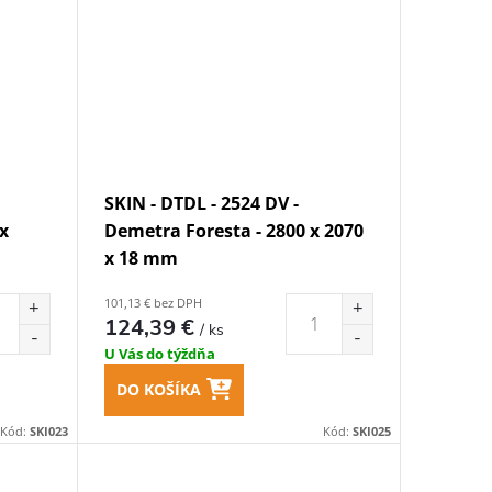
SKIN - DTDL - 2524 DV -
x
Demetra Foresta - 2800 x 2070
x 18 mm
101,13 € bez DPH
124,39 €
/ ks
U Vás do týždňa
DO KOŠÍKA
Kód:
SKI023
Kód:
SKI025