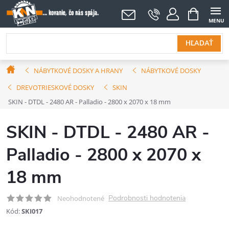
Prejsť
NÁKUPNÝ
KOŠÍK
na
obsah
HĽADAŤ
Domov
NÁBYTKOVÉ DOSKY A HRANY
NÁBYTKOVÉ DOSKY
DREVOTRIESKOVÉ DOSKY
SKIN
SKIN - DTDL - 2480 AR - Palladio - 2800 x 2070 x 18 mm
SKIN - DTDL - 2480 AR -
Palladio - 2800 x 2070 x
18 mm
Podrobnosti hodnotenia
Neohodnotené
Kód:
SKI017