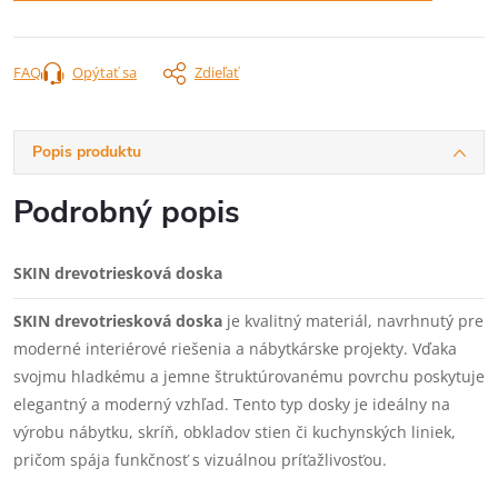
FAQ
Opýtať sa
Zdieľať
Popis produktu
Podrobný popis
SKIN drevotriesková doska
SKIN drevotriesková doska
je kvalitný materiál, navrhnutý pre
moderné interiérové riešenia a nábytkárske projekty. Vďaka
svojmu hladkému a jemne štruktúrovanému povrchu poskytuje
elegantný a moderný vzhľad. Tento typ dosky je ideálny na
výrobu nábytku, skríň, obkladov stien či kuchynských liniek,
pričom spája funkčnosť s vizuálnou príťažlivosťou.