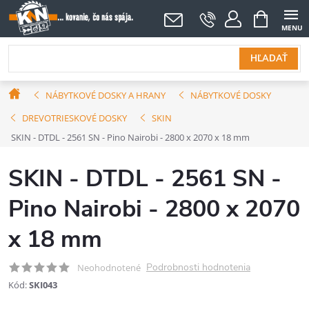
Prejsť
NÁKUPNÝ
KOŠÍK
na
obsah
HĽADAŤ
Domov
NÁBYTKOVÉ DOSKY A HRANY
NÁBYTKOVÉ DOSKY
DREVOTRIESKOVÉ DOSKY
SKIN
SKIN - DTDL - 2561 SN - Pino Nairobi - 2800 x 2070 x 18 mm
SKIN - DTDL - 2561 SN -
Pino Nairobi - 2800 x 2070
x 18 mm
Podrobnosti hodnotenia
Neohodnotené
Kód:
SKI043