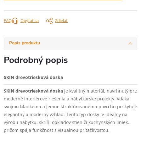
FAQ
Opýtať sa
Zdieľať
Popis produktu
Podrobný popis
SKIN drevotriesková doska
SKIN drevotriesková doska
je kvalitný materiál, navrhnutý pre
moderné interiérové riešenia a nábytkárske projekty. Vďaka
svojmu hladkému a jemne štruktúrovanému povrchu poskytuje
elegantný a moderný vzhľad. Tento typ dosky je ideálny na
výrobu nábytku, skríň, obkladov stien či kuchynských liniek,
pričom spája funkčnosť s vizuálnou príťažlivosťou.